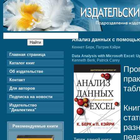
Анализ данных с помощью M
Кеннет Берк, Патрик Кэйри
Главная страница
Data Analysis with Microsoft Excel: Up
Kenneth Berk, Patrick Carey
Каталог книг
Про
Об издательстве
пра
Контакт
таб
Для авторов
Подписка на новости
Издательство
Кни
"Диалектика"
стат
раз
Рекомендуемые книги
педа
Тираж данной книги