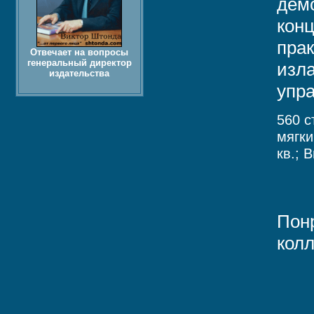
дем
конц
пра
Отвечает на вопросы
генеральный директор
изл
издательства
упра
560 с
мягки
кв.; 
Пон
колл