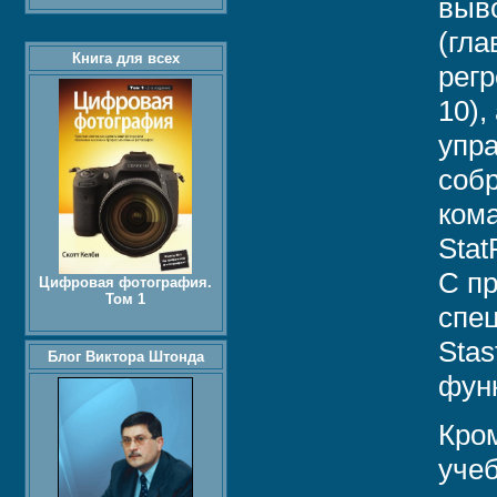
выво
(гла
Книга для всех
регр
10),
упра
собр
кома
Stat
С пр
Цифровая фотография.
Том 1
спе
Stas
Блог Виктора Штонда
фун
Кром
уче