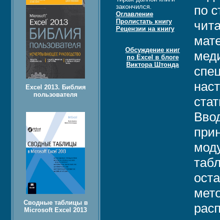
закончился.
по с
Оглавление
Пролистать книгу
чита
Рецензии на книгу
мате
Обсуждение книг
меди
по Excel в блоге
Виктора Штонда
спе
наст
Excel 2013. Библия
пользователя
стат
Ввод
прин
моду
табл
ост
мето
Сводные таблицы в
расп
Microsoft Excel 2013