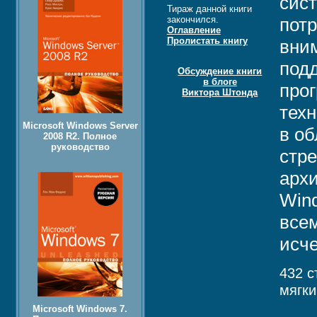
сист
Тираж данной книги
закончился.
потр
Оглавление
Пролистать книгу
вним
под
Обсуждение книги
в блоге
про
Виктора Штонда
тех
Microsoft Windows Server
в об
2008 R2. Полное
руководство
стр
архи
Wind
все
исч
432 с
мягки
Microsoft Windows 7.