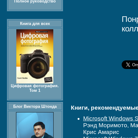
Полное руководство
Пон
Книга для всех
колл
Цифровая фотография.
Том 1
Блог Виктора Штонда
Книги, рекомендуемые 
Microsoft Windows 
Рэнд Моримото, Ма
Крис Амарис