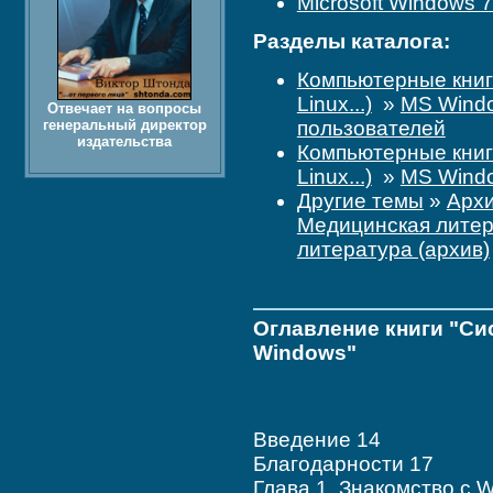
Microsoft Windows 
Разделы каталога:
Компьютерные кни
Linux...)
»
MS Windo
Отвечает на вопросы
генеральный директор
пользователей
издательства
Компьютерные кни
Linux...)
»
MS Wind
Другие темы
»
Архи
Медицинская литер
литература (архив)
Оглавление книги "Си
Windows"
Введение 14
Благодарности 17
Глава 1. Знакомство с 