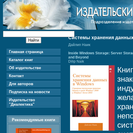
Системы хранения данных 
Дайлип Наик
Главная страница
Inside Windows Storage: Server Stor
and Beyond
Каталог книг
Dilip Naik
Книг
Об издательстве
Контакт
зна
Для авторов
инд
Подписка на новости
жел
Издательство
"Диалектика"
хра
неп
Рекомендуемые книги
сис