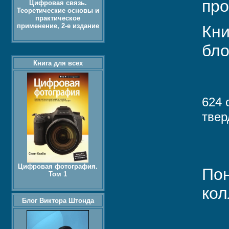
про
Цифровая связь.
Теоретические основы и
практическое
применение, 2-е издание
Кни
бло
Книга для всех
624 
твер
Цифровая фотография.
Пон
Том 1
кол
Блог Виктора Штонда