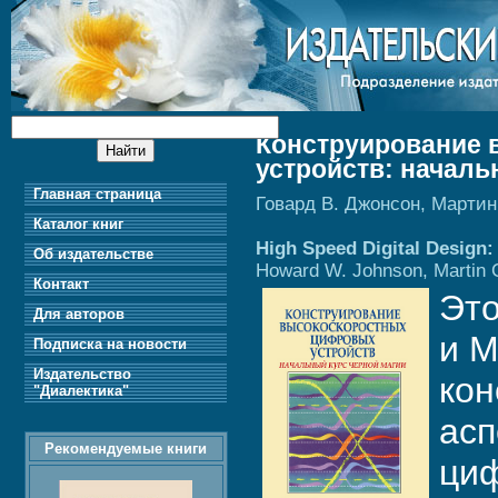
Конструирование
устройств: началь
Главная страница
Говард В. Джонсон, Мартин
Каталог книг
High Speed Digital Design:
Об издательстве
Howard W. Johnson, Martin
Контакт
Это
Для авторов
и М
Подписка на новости
Издательство
кон
"Диалектика"
асп
Рекомендуемые книги
циф