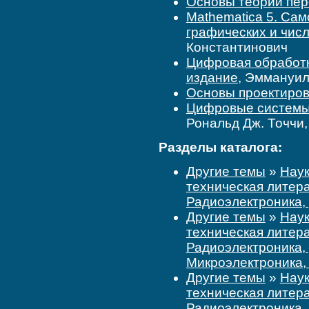
Основы теории пе
Mathematica 5. Са
графических и чис
Константинович
Цифровая обработка
издание
, Эммануил
Основы проектиро
Цифровые системы. 
Рональд Дж. Точчи,
Разделы каталога:
Другие темы
»
Наук
техническая литер
Радиоэлектроника, 
Другие темы
»
Наук
техническая литер
Радиоэлектроника, 
Микроэлектроника,
Другие темы
»
Наук
техническая литер
Радиоэлектроника, 