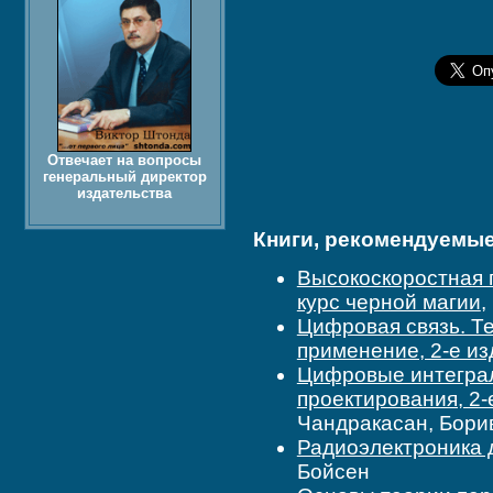
Отвечает на вопросы
генеральный директор
издательства
Книги, рекомендуемые 
Высокоскоростная 
курс черной магии
,
Цифровая связь. Т
применение, 2-е и
Цифровые интегра
проектирования, 2-
Чандракасан, Бори
Радиоэлектроника 
Бойсен