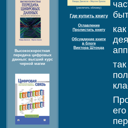
час
(увеличить обложку)
быт
Где купить книгу
Оглавление
ка
Пролистать книгу
дея
Обсуждение книги
в блоге
апп
Виктора Штонда
Высокоскоростная
передача цифровых
данных: высший курс
так
черной магии
пол
кла
Про
его
пер