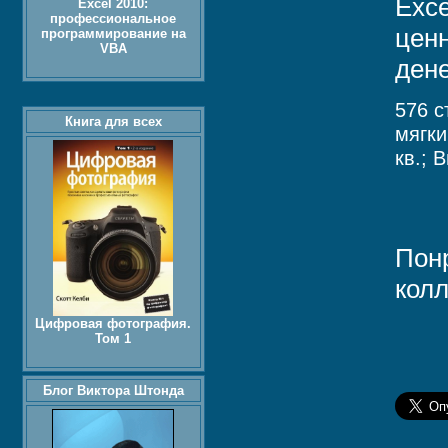
Exce
Excel 2010:
профессиональное
цен
программирование на
VBA
дене
576 с
Книга для всех
мягки
кв.; 
Пон
колл
Цифровая фотография.
Том 1
Блог Виктора Штонда