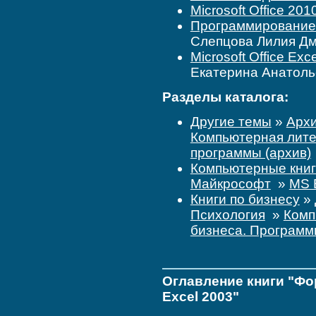
Microsoft Office 20
Программирование н
Слепцова Лилия Д
Microsoft Office Ex
Екатерина Анатоль
Разделы каталога:
Другие темы
»
Архи
Компьютерная лите
программы (архив)
Компьютерные кни
Майкрософт
»
MS 
Книги по бизнесу
»
Психология
»
Комп
бизнеса. Программ
Оглавление книги "Фор
Excel 2003"