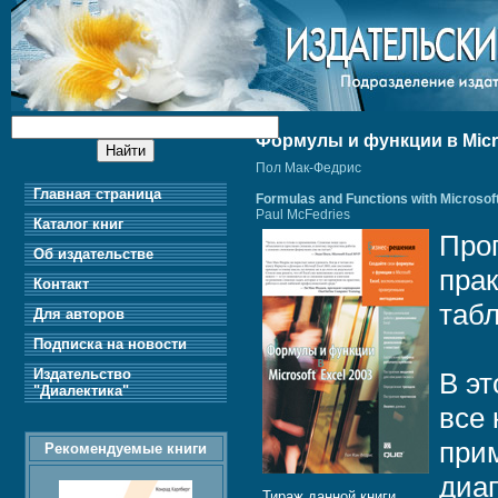
Формулы и функции в Micros
Пол Мак-Федрис
Главная страница
Formulas and Functions with Microsof
Paul McFedries
Каталог книг
Про
Об издательстве
пра
Контакт
таб
Для авторов
Подписка на новости
Издательство
В эт
"Диалектика"
все 
прим
Рекомендуемые книги
диап
Тираж данной книги