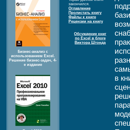
закончился.
подр
Оглавление
Пролистать книгу
баз
Файлы к книге
Рецензии на книгу
возм
сна
Обсуждение книг
по Excel в блоге
прак
Виктора Штонда
испо
Бизнес-анализ с
использованием Excel.
разн
Решение бизнес-задач, 4-
е издание
сам
в кн
сцен
реш
пар
моде
спе