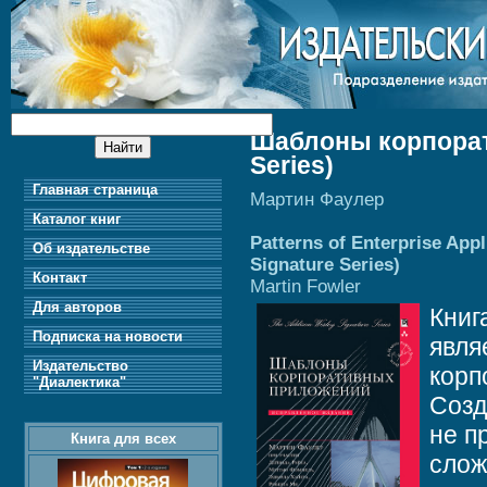
Шаблоны корпорат
Series)
Главная страница
Мартин Фаулер
Каталог книг
Patterns of Enterprise App
Об издательстве
Signature Series)
Контакт
Martin Fowler
Для авторов
Книг
Подписка на новости
явля
Издательство
корп
"Диалектика"
Созд
не п
Книга для всех
слож