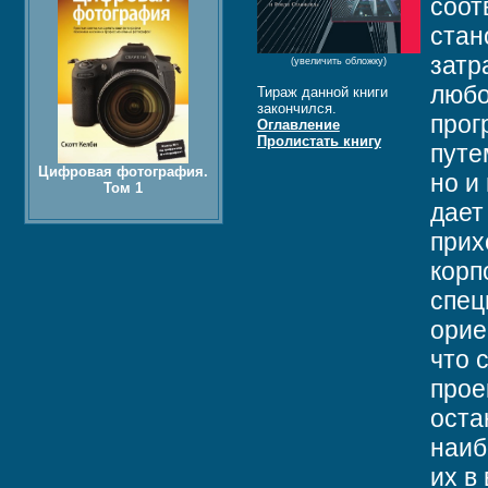
соот
стан
затр
(увеличить обложку)
любо
Тираж данной книги
закончился.
прог
Оглавление
Пролистать книгу
путе
Цифровая фотография.
но и
Том 1
дает
прих
корп
спец
орие
что 
прое
оста
наиб
их в