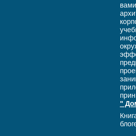
вами
архи
корп
учеб
инфо
окру
эффе
пред
прое
зани
прил
прин
" До
Книг
блог