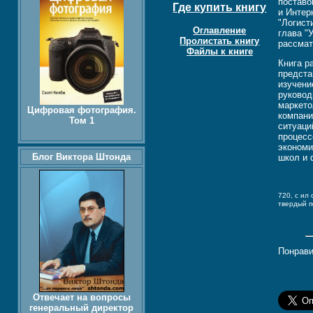
поставо
Где купить книгу
и Интер
"Логист
Оглавление
глава "
Пролистать книгу
рассмат
Файлы к книге
Книга р
предста
изучени
руковод
маркето
Цифровая фотография.
компани
Том 1
ситуаци
процесс
экономи
Блог Виктора Штонда
школ и 
720, c ил 
твердый 
Понрави
Отвечает на вопросы
генеральный директор