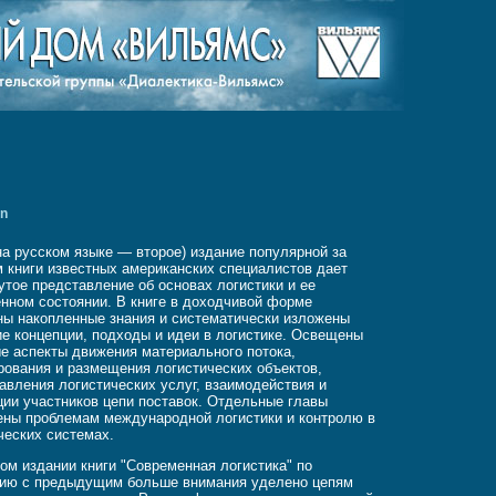
on
на русском языке — второе) издание популярной за
 книги известных американских специалистов дает
утое представление об основах логистики и ее
нном состоянии. В книге в доходчивой форме
ы накопленные знания и систематически изложены
е концепции, подходы и идеи в логистике. Освещены
е аспекты движения материального потока,
рования и размещения логистических объектов,
авления логистических услуг, взаимодействия и
ции участников цепи поставок. Отдельные главы
ны проблемам международной логистики и контролю в
ческих системах.
ом издании книги "Современная логистика" по
нию с предыдущим больше внимания уделено цепям