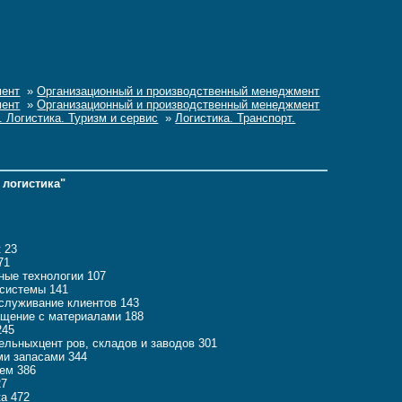
ент
»
Организационный и производственный менеджмент
ент
»
Организационный и производственный менеджмент
. Логистика. Туризм и сервис
»
Логистика. Транспорт.
 логистика"
к 23
71
ные технологии 107
 системы 141
бслуживание клиентов 143
ащение с материалами 188
245
ельныхцент ров, складов и заводов 301
ми запасами 344
ием 386
27
а 472