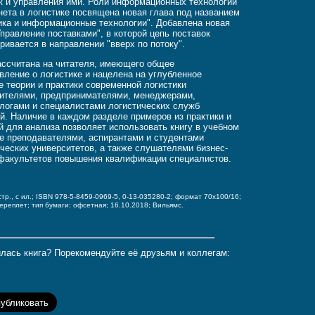
к и управления ими. Роли информационных технологий
нета в логистике посвящена новая глава под названием
ика и информационные технологии". Добавлена новая
Управление поставками", в которой цепь поставок
ривается в направлении "вверх по потоку".
ассчитана на читателя, имеющего общее
вление о логистике и нацелена на углубленное
е теории и практики современной логистики
ителями, предпринимателями, менеджерами,
логами и специалистами логистических служб
й. Наличие в каждом разделе примеров из практики и
й для анализа позволяет использовать книгу в учебном
е преподавателями, аспирантами и студентами
ческих университетов, а также слушателями бизнес-
факультетов повышения квалификации специалистов.
стр., с ил.; ISBN 978-5-8459-0969-5, 0-13-035280-2;
формат 70x100/16;
переплет;
тип бумаги: офсетная;
16.10.2018; Вильямс.
лась книга? Порекомендуйте её друзьям и коллегам: