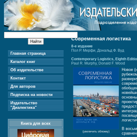
Современная логистика
8-е издание
Пол Р. Мерфи, Дональд Ф. Вуд
Главная страница
Contemporary Logistics, Eighth Editi
Каталог книг
Paul R. Murphy, Donald F. Wood
Новое (
Об издательстве
рубежом
Контакт
разверн
совреме
Для авторов
обобщен
новейши
Подписка на новости
основны
проекти
Издательство
предост
"Диалектика"
интегра
посвяще
логисти
Книга для всех
В восьм
(увеличить обложку)
сравне