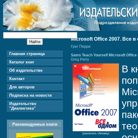
Microsoft Office 2007. Все 
Грег Перри
Главная страница
Sams Teach Yourself Microsoft Office 
Greg Perry
Каталог книг
В к
Об издательстве
поп
Контакт
Для авторов
Mic
Подписка на новости
упр
Издательство
"Диалектика"
пак
тео
Рекомендуемые книги
(увеличить обложку)
осн