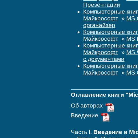
Презентации
Компьютерные кни
Майкрософт
»
MS 
органайзер
Компьютерные кни
Майкрософт
»
MS 
Компьютерные кни
Майкрософт
»
MS 
с документами
Компьютерные кни
Майкрософт
»
MS O
Оглавление книги "Micr
Об авторах
Введение
Часть I.
Введение в Mic