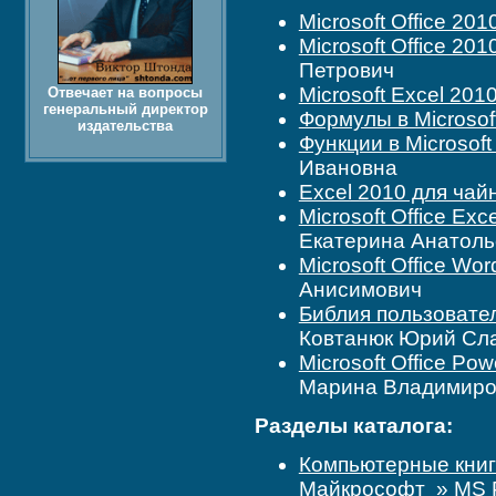
Microsoft Office 20
Microsoft Office 20
Петрович
Microsoft Excel 201
Отвечает на вопросы
генеральный директор
Формулы в Microsof
издательства
Функции в Microsoft
Ивановна
Excel 2010 для чай
Microsoft Office Ex
Екатерина Анатоль
Microsoft Office Wo
Анисимович
Библия пользовате
Ковтанюк Юрий Сл
Microsoft Office Po
Марина Владимиро
Разделы каталога:
Компьютерные кни
Майкрософт
»
MS 