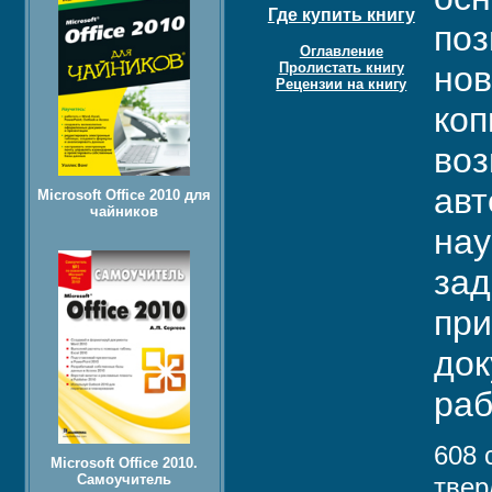
Где купить книгу
поз
Оглавление
Пролистать книгу
нов
Рецензии на книгу
коп
воз
авт
Microsoft Office 2010 для
чайников
нау
зад
при
док
раб
608 
Microsoft Office 2010.
Самоучитель
твер