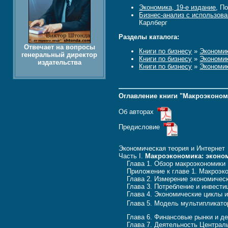
Экономика, 19-е издание
, П
Бизнес-анализ с использова
Карлберг
Разделы каталога:
Отвечает на вопросы
Книги по бизнесу
»
Экономи
генеральный директор
Книги по бизнесу
»
Экономи
издательства
Книги по бизнесу
»
Экономи
Оглавление книги "Макроэконом
Об авторах
Предисловие
Экономическая теория и Интерн
Часть I.
Макроэкономика: эконо
Глава 1. Обзор макроэкономи
Приложение к главе 1. Макроэ
Глава 2. Измерение экономиче
Глава 3. Потребление и инвес
Глава 4. Экономические циклы 
Глава 5. Модель мультипликат
Глава 6. Финансовые рынки и
Глава 7. Деятельность Централ