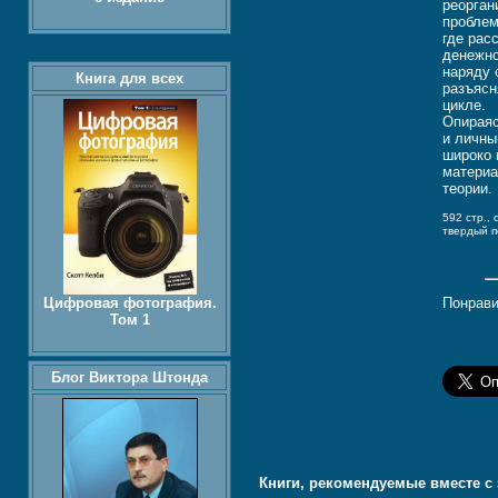
реорган
проблем
где рас
денежно
наряду 
Книга для всех
разъясн
цикле.
Опираяс
и личны
широко 
матери
теории.
592 стр.,
твердый 
Цифровая фотография.
Понрави
Том 1
Блог Виктора Штонда
Книги, рекомендуемые вместе с 