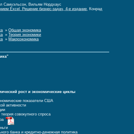
ол Самуэльсон, Вильям Нордхаус
нием Excel. Решение бизнес-задач, 4-е издание
, Конрад
ка
»
Общая экономика
ка
»
Теория экономики
ка
»
Макроэкономика
ика"
ет
мический рост и экономические циклы
ки
кономические показатели США
ской активности
тиции
и теория совокупного спроса
ора
 деньги
ьного банка и кредитно-денежная политика