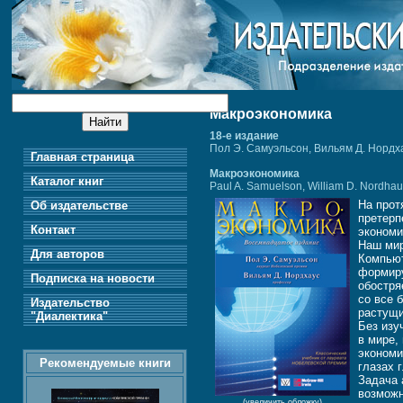
Макроэкономика
18-е издание
Пол Э. Самуэльсон, Вильям Д. Нордх
Главная страница
Макроэкономика
Каталог книг
Paul A. Samuelson, William D. Nordha
На прот
Об издательстве
претерп
Контакт
экономи
Наш мир
Для авторов
Компьют
формиру
Подписка на новости
обостря
со все 
Издательство
растущи
"Диалектика"
Без изу
в мире,
экономи
Рекомендуемые книги
глазах 
Задача 
возможн
(увеличить обложку)