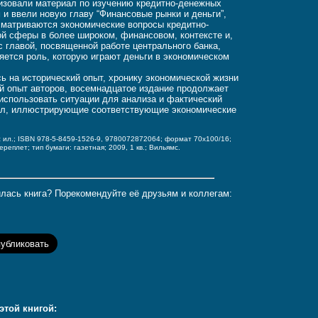
изовали материал по изучению кредитно-денежных
 и ввели новую главу “Финансовые рынки и деньги”,
сматриваются экономические вопросы кредитно-
й сферы в более широком, финансовом, контексте и,
с главой, посвященной работе центрального банка,
яется роль, которую играют деньги в экономическом
ь на исторический опыт, хронику экономической жизни
й опыт авторов, восемнадцатое издание продолжает
использовать ситуации для анализа и фактический
ал, иллюстрирующие соответствующие экономические
 с ил.; ISBN 978-5-8459-1526-9, 9780072872064;
формат 70x100/16;
переплет;
тип бумаги: газетная;
2009, 1 кв.; Вильямс.
лась книга? Порекомендуйте её друзьям и коллегам:
этой книгой: