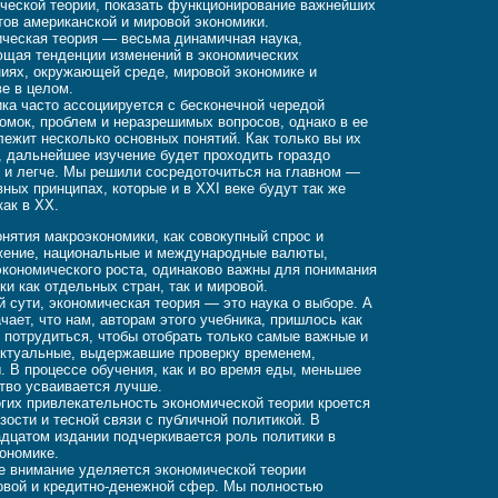
ческой теории, показать функционирование важнейших
тов американской и мировой экономики.
ческая теория — весьма динамичная наука,
щая тенденции изменений в экономических
иях, окружающей среде, мировой экономике и
е в целом.
ка часто ассоциируется с бесконечной чередой
омок, проблем и неразрешимых вопросов, однако в ее
лежит несколько основных понятий. Как только вы их
, дальнейшее изучение будет проходить гораздо
 и легче. Мы решили сосредоточиться на главном —
вных принципах, которые и в XXI веке будут так же
как в XX.
онятия макроэкономики, как совокупный спрос и
ение, национальные и международные валюты,
экономического роста, одинаково важны для понимания
ки как отдельных стран, так и мировой.
й сути, экономическая теория — это наука о выборе. А
ачает, что нам, авторам этого учебника, пришлось как
 потрудиться, чтобы отобрать только самые важные и
ктуальные, выдержавшие проверку временем,
. В процессе обучения, как и во время еды, меньшее
тво усваивается лучше.
гих привлекательность экономической теории кроется
изости и тесной связи с публичной политикой. В
дцатом издании подчеркивается роль политики в
ономике.
 внимание уделяется экономической теории
вой и кредитно-денежной сфер. Мы полностью