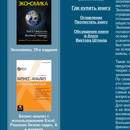
экономи
институ
Где купить книгу
Экономи
отражаю
Оглавление
отношен
Пролистать книгу
обществ
Экономи
Обсуждение книги
головол
в блоге
основе 
Виктора Штонда
усвоите
быстрее
на осно
Экономика, 19-е издание
важны, 
Такие п
предлож
теория 
экономи
По свое
это озн
следует
самые а
вопросы
количес
Для мно
в ее бл
восемна
Бизнес-анализ с
макроэк
использованием Excel.
Большое
Решение бизнес-задач, 4-
финансо
е издание