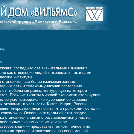
аус
us
яжении последних лет значительные изменения
ели как отношение людей к экономике, так и сами
ческие институты.
 становится все более взаимосвязанным.
ерные сети и телекоммуникации постепенно
ют глобальный рынок, конкуренция на котором
ется. Прежние гиганты мировой экономики столкнулись
более усиливающейся конкуренцией со стороны
х экономик, в частности, Китая, Индии, России.
чения микроэкономики понять, что происходит сегодня
 невозможно. Особенно актуальной этот раздел
ки становится в связи с развивающимся у нас на
глобальным экономическим кризисом.
авторов книги — представить четкое, точное и по
ости интересное изложение основ современной