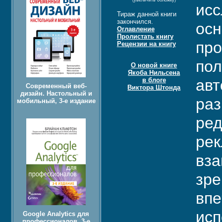
(увеличить обложку)
исс
Тираж данной книги
закончился.
осн
Оглавление
Пролистать книгу
про
Рецензии на книгу
пол
О новой книге
Якоба Нильсена
в блоге
авт
Современный веб-
Виктора Штонда
дизайн. Настольный и
раз
мобильный, 3-е издание
ред
рек
вза
зре
впе
исп
Google Analytics для
профессионалов, 3-е