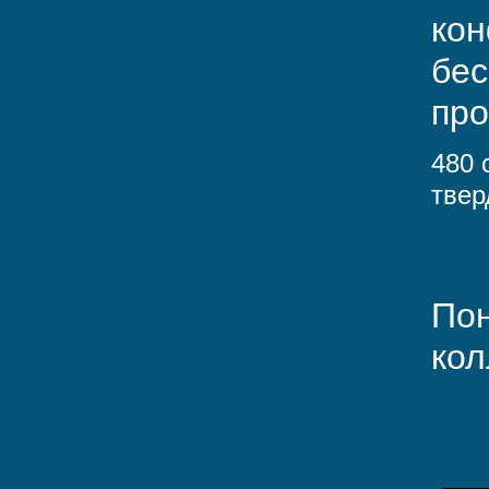
кон
бес
про
480 
твер
Пон
кол