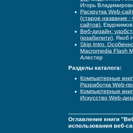
Игорь Владимиров
Раскрутка Web-сай
(старое название 
сайтов)
, Евдокимо
Веб-дизайн: удобст
(юзабилити)
, Якоб
Skip Intro. Особен
Macromedia Flash 
Алестер
Разделы каталога:
Компьютерные кни
Разработка Web-пр
Компьютерные кни
Искусство Web-диз
Оглавление книги "Ве
использования веб-са