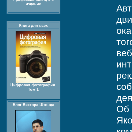
издание
Авт
дви
Книга для всех
ока
тог
веб
инт
рек
соб
Цифровая фотография.
Том 1
дея
Блог Виктора Штонда
Об 
Яко
ком