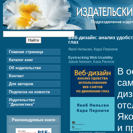
Веб-дизайн: анализ удобс
глаз
Якоб Нильсен, Кара Перниче
Главная страница
Eyetracking Web Usability
Каталог книг
Jakob Nielsen, Kara Pernice
Об издательстве
В о
Контакт
сам
Для авторов
диз
Подписка на новости
Издательство
отс
"Диалектика"
Яко
Рекомендуемые книги
и п