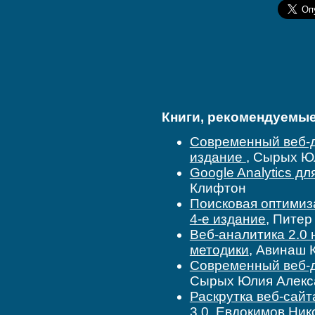
Книги, рекомендуемые 
Современный веб-д
издание
, Сырых Ю
Google Analytics д
Клифтон
Поисковая оптимиза
4-е издание
, Питер
Веб-аналитика 2.0 
методики
, Авинаш 
Современный веб-д
Сырых Юлия Алекс
Раскрутка веб-сайт
3.0
, Евдокимов Ни