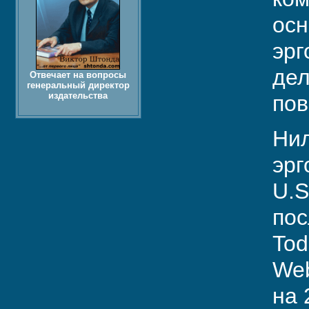
осн
эрг
дел
Отвечает на вопросы
генеральный директор
издательства
пов
Нил
эрг
U.S
пос
Tod
Web
на 