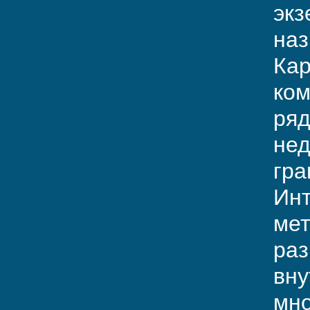
экз
наз
Кар
ком
ряд
нед
гра
Инт
мет
раз
вну
мно