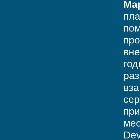
Ма
пла
пом
про
вне
год
раз
вза
сер
при
мес
Dev