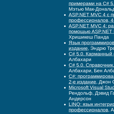
примерами на C# 5
Мэтью Мак-Дональ
ASP.NET MVC 4 с п
профессионалов, 4
ASP.NET MVC 4: ра
помощью ASP.NET
Хришикеш Панда
Язык программирова
издание
, Эндрю Тр
C# 5.0. Карманный
Албахари
C# 5.0. Справочник
Албахари, Бен Алб
C#: программирован
2-е издание
, Джон 
Microsoft Visual S
Рендольф, Дэвид Г
Андерсон
LINQ: язык интегри
профессионалов
, 