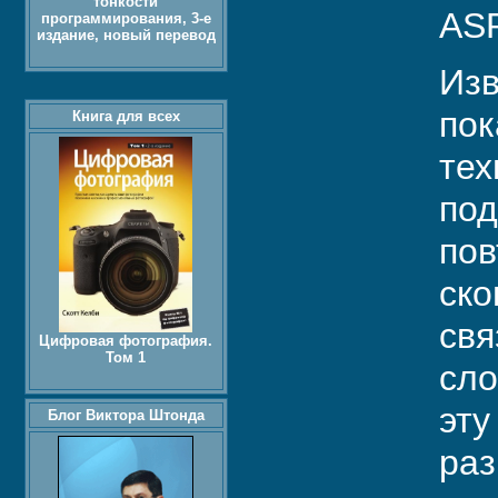
тонкости
ASP
программирования, 3-е
издание, новый перевод
Изв
пок
Книга для всех
тех
под
пов
ско
свя
Цифровая фотография.
Том 1
сло
эту
Блог Виктора Штонда
раз