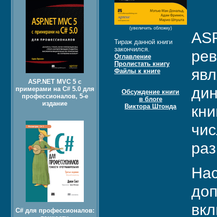
(увеличить обложку)
ASP
Тираж данной книги
закончился.
рев
Оглавление
Пролистать книгу
явл
Файлы к книге
ASP.NET MVC 5 с
дин
примерами на C# 5.0 для
Обсуждение книги
профессионалов, 5-е
в блоге
издание
Виктора Штонда
кни
чис
раз
Нас
доп
вкл
C# для профессионалов: