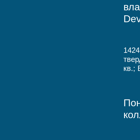
вла
Dev
1424
твер
кв.;
Пон
кол