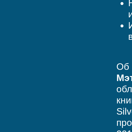
Об 
Мэ
обл
кни
Sil
про