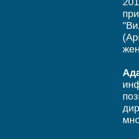
201
при
"Ви
(Ap
жен
Ад
инф
поз
дир
мно