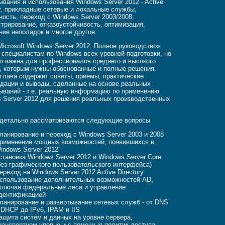
ывания и использования Windows Server 2012 - Active
ry, прикладные сетевые и локальные службы,
ность, переход с Windows Server 2003/2008,
трирование, отказоустойчивость, оптимизация,
ние неполадок и многое другое.
Microsoft Windows Server 2012. Полное руководство»
 специалистам по Windows всех уровней подготовки, но
о важна для профессионалов среднего и высокого
, которым нужны обоснованные и полные решения.
глава содержит советы, приемы, практические
дации и выводы, сделанные на основе реальных
ываний - т.е. реальную информацию по применению
 Server 2012 для решения реальных производственных
 детально рассматриваются следующие вопросы
ланирование и переход с Windows Server 2003 и 2008
рименение мощных возможностей, появившихся в
indows Server 2012
становка Windows Server 2012 и Windows Server Core
без графического пользовательского интерфейса)
ереход на Windows Server 2012 Active Directory
спользование дополнительных возможностей AD,
ключая федеральные леса и управление
дентификацией
ланирование и развертывание сетевых служб - от DNS
 DHCP до IPv6, IPAM и IIS
ащита систем и данных на уровне сервера,
ранспортном уровне и с помощью политик доступа