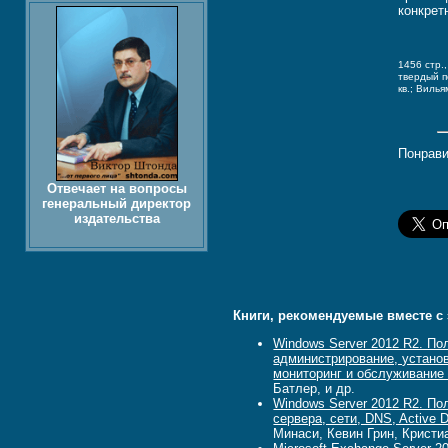
конкрет
1456 стр.
твердый 
кв.; Вилья
Понрави
Отвечает на вопросы
генеральный директор
издательства
Книги, рекомендуемые вместе с 
Windows Server 2012 R2. По
администрирование, устано
мониторинг и обслуживание
Батлер, и др.
Windows Server 2012 R2. По
сервера, сети, DNS, Active 
Минаси, Кевин Грин, Кристиа