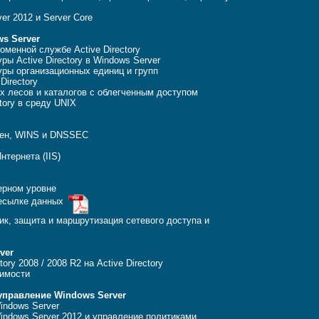
r 2012 и Server Core
ws Server
менной службе Active Directory
ы Active Directory в Windows Server
ры организационных единиц и групп
irectory
 лесов и каталогов с облегченным доступом
tory в среду UNIX
ен, WINS и DNSSEC
тернета (IIS)
ерном уровне
ресылке данных
к, защита и маршрутизация сетевого доступа и
ver
ry 2008 / 2008 R2 на Active Directory
имости
управление Windows Server
ndows Server
ndows Server 2012 и управление политиками