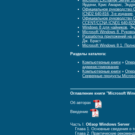
Microsoft Exchange Server 2
Ярдени, Крис Амарис, Эндр
Официальное руководство C
ICND2 640-816, 3-е издание
,
Официальное руководство C
CCENT/CCNA ICND1 640-822,
Windows 8 для чайников
, Э
Microsoft Windows 8. Руков
Разработка приложений на о
Дж. Браст
Microsoft Windows 8.1. Полн
Разделы каталога:
Компьютерные книги
»
Опера
администрирование
Компьютерные книги
»
Опера
Серверные продукты Microso
Оглавление книги "Microsoft Win
Об авторах
Введение
Часть I.
Обзор Windows Server
Глава 1. Основные сведения о те
Глава 2. Практические рекоменда