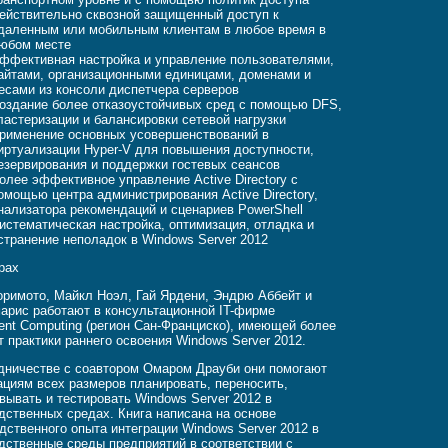
ействительно сквозной защищенный доступ к
даленным или мобильным клиентам в любое время в
юбом месте
ффективная настройка и управление пользователями,
айтами, организационными единицами, доменами и
есами из консоли диспетчера серверов
оздание более отказоустойчивых сред с помощью DFS,
ластеризации и балансировки сетевой нагрузки
рименение основных усовершенствований в
иртуализации Hyper-V для повышения доступности,
езервирования и поддержки гостевых сеансов
олее эффективное управление Active Directory с
омощью центра администрирования Active Directory,
нализатора рекомендаций и сценариев PowerShell
истематическая настройка, оптимизация, отладка и
странение неполадок в Windows Server 2012
рах
римото, Майкл Ноэл, Гай Ярдени, Эндрю Аббейт и
арис работают в консультационной IT-фирме
ent Computing (регион Сан-Франциско), имеющей более
т практики раннего освоения Windows Server 2012.
дничестве с соавтором Омаром Драуби они помогают
ациям всех размеров планировать, переносить,
вывать и тестировать Windows Server 2012 в
дственных средах. Книга написана на основе
дственного опыта интеграции Windows Server 2012 в
дственные среды предприятий в соответствии с