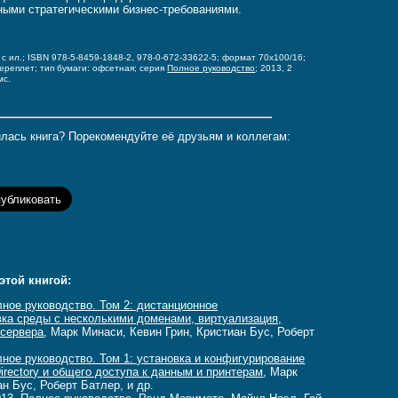
ными стратегическими бизнес-требованиями.
, с ил.; ISBN 978-5-8459-1848-2, 978-0-672-33622-5;
формат 70x100/16;
переплет;
тип бумаги: офсетная;
серия
Полное руководство
; 2013, 2
мс.
лась книга? Порекомендуйте её друзьям и коллегам:
этой книгой:
лное руководство. Том 2: дистанционное
вка среды с несколькими доменами, виртуализация,
 сервера
, Марк Минаси, Кевин Грин, Кристиан Бус, Роберт
лное руководство. Том 1: установка и конфигурирование
Directory и общего доступа к данным и принтерам
, Марк
н Бус, Роберт Батлер, и др.