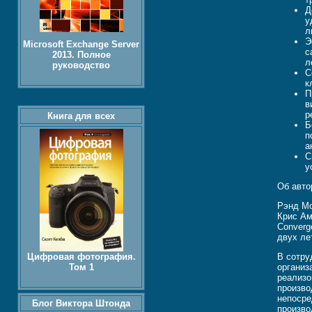
Д
у
л
Э
Microsoft Exchange Server
с
2013. Полное
л
руководство
С
к
П
в
р
Книга для всех
Б
п
а
С
у
Об авто
Рэнд Мо
Крис Ам
Converg
двух ле
Цифровая фотография.
В сотру
Том 1
организ
реализо
произво
непосре
Блог Виктора Штонда
произво