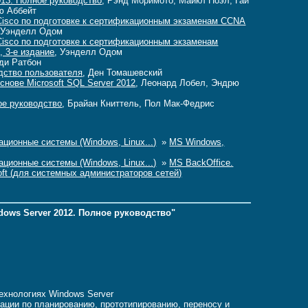
013. Полное руководство
, Рэнд Моримото, Майкл Ноэл, Гай
ю Аббейт
isco по подготовке к сертификационным экзаменам CCNA
 Уэнделл Одом
isco по подготовке к сертификационным экзаменам
 3-е издание
, Уэнделл Одом
нди Ратбон
одство пользователя
, Ден Томашевский
снове Microsoft SQL Server 2012
, Леонард Лобел, Эндрю
ое руководство
, Брайан Книттель, Пол Мак-Федрис
ционные системы (Windows, Linux...)
»
MS Windows,
ционные системы (Windows, Linux...)
»
MS BackOffice.
ft (для системных администраторов сетей)
dows Server 2012. Полное руководство"
хнологиях Windows Server
ции по планированию, прототипированию, переносу и