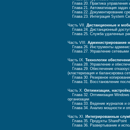
Глава 20. Практика управления и
Глава 21. Автоматизация задач 
Глава 22. Документирование сре
Глава 23. Интеграция System Cent
Часть VII.
Дистанционные и моб
Глава 24. Дистанционный доступ
Глава 25. Служба удаленных ра
Часть VIII.
Администрирование н
Глава 26. Инструменты админист
Глава 27. Управление сетевыми 
Часть IX.
Технологии обеспечени
Глава 28. Управление и обеспеч
Глава 29. Обеспечение отказоус
(кластеризация и балансировка сет
Глава 30. Резервное копирование
Глава 31. Восстановление после
Часть X.
Оптимизации, настройка
Глава 32. Оптимизация Windows 
организации
Глава 33. Ведение журналов и о
Глава 34. Анализ мощности и оп
Часть XI.
Интегрированные слу
Глава 35. Продукты SharePoint
Глава 36. Развертывание и испо