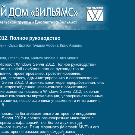
2012. Полное руководство
дени, Омар Драуби, Эндрю Аббейт, Крис Амарис
eni, Omar Droubi, Andrew Abbate, Chris Amaris
Microsoft Windows Server 2012. Полное руководство»
вляет собой наиболее полное руководство по
ванию, проектированию, прототипированию,
ции, переносу, администрированию и сопровождению
 Server 2012. В значительной мере переработанная, она
т непревзойденное независимое и объективное
ие основных новшеств Windows Server 2012, включая
ные компоненты виртуализации, усовершенствованные
а защиты, новые источники управления и интеграции с
 8.
снована на богатейшем опыте авторов по внедрению
 Server 2012 в средах разнообразных масштабов с
ервых альфа-версий, т.е. более двух лет до
ьного выпуска. Рэнд Моримото (Microsoft MVP) и его
 всесторонне рассмотрели каждый аспект