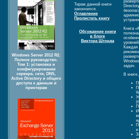
разверт
Тираж данной книги
Directo
закончился.
безопас
Оглавление
админис
Пролистать книгу
устране
Книга «
Обсуждение книги
полезна
в блоге
особенн
Виктора Штонда
уровней
Каждая 
рекомен
Windows Server 2012 R2.
разверт
Полное руководство.
Windows
Том 1: установка и
задач.
конфигурирование
сервера, сети, DNS,
В книге
Active Directory и общего
доступа к данным и
П
принтерам
П
W
У
(
П
И
в
и
П
и
З
т