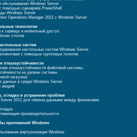
 обслуживания Windows Server
с помощью сценариев PowerShell
ды Windows Server
er Operations Manager 2012 с Windows Server
ильные технологии
 к серверу и мобильный доступ
бочих столов
астольных систем
рирования настольных систем Windows Server
клиентами с помощью групповых политик
я отказоустойчивости
ение отказоустойчивости файловой системы
тойчивости на уровне системы
евой нагрузки)
 данных в среде Windows Server
 аварий
, отладка и устранение проблем
Server 2012 для обмена данными между филиалами
тладка
тимизация производительности
жбы приложений Windows
льзование виртуализации Windows