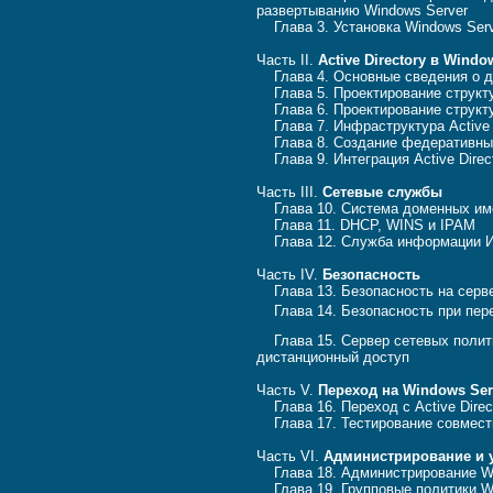
развертыванию Windows Server
Глава 3. Установка Windows Serve
Часть II.
Active Directory в Windo
Глава 4. Основные сведения о до
Глава 5. Проектирование структур
Глава 6. Проектирование структу
Глава 7. Инфраструктура Active D
Глава 8. Создание федеративных
Глава 9. Интеграция Active Direc
Часть III.
Сетевые службы
Глава 10. Система доменных им
Глава 11. DHCP, WINS и IPAM
Глава 12. Служба информации Ин
Часть IV.
Безопасность
Глава 13. Безопасность на серв
Глава 14. Безопасность при пе
Глава 15. Сервер сетевых полити
дистанционный доступ
Часть V.
Переход на Windows Ser
Глава 16. Переход с Active Directo
Глава 17. Тестирование совмест
Часть VI.
Администрирование и 
Глава 18. Администрирование Wi
Глава 19. Групповые политики Wi