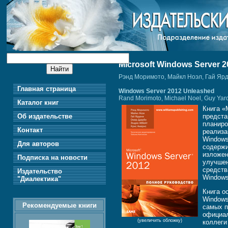
Microsoft Windows Server 
Рэнд Моримото, Майкл Ноэл, Гай Яр
Главная страница
Windows Server 2012 Unleashed
Rand Morimoto, Michael Noel, Guy Yard
Каталог книг
Книга «
Об издательстве
предста
планиро
Контакт
реализа
Windows
Для авторов
содержи
изложен
Подписка на новости
улучшен
средств
Издательство
Windows
"Диалектика"
Книга о
Windows
Рекомендуемые книги
самых п
официал
(увеличить обложку)
коллеги