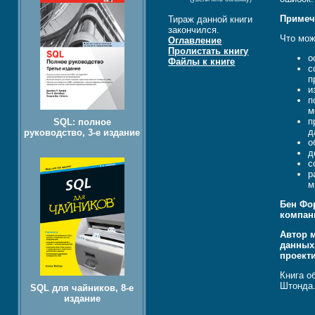
Примеч
Тираж данной книги
закончился.
Что мож
Оглавление
Пролистать книгу
о
Файлы к книге
с
п
и
п
м
п
SQL: полное
д
руководство, 3-е издание
о
д
с
р
м
Бен Фо
компан
Автор 
данных
проект
Книга о
Штонда
SQL для чайников, 8-е
издание