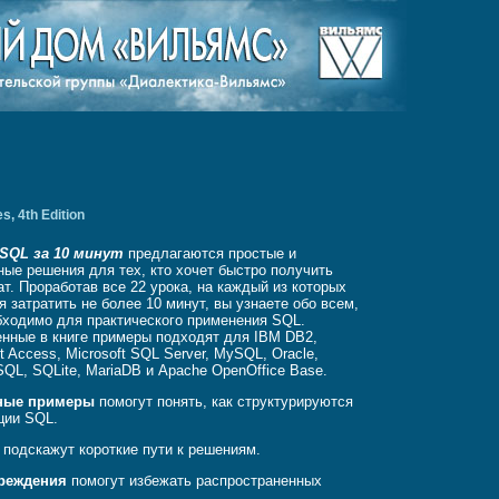
s, 4th Edition
SQL за 10 минут
предлагаются простые и
ные решения для тех, кто хочет быстро получить
ат. Проработав все 22 урока, на каждый из которых
я затратить не более 10 минут, вы узнаете обо всем,
бходимо для практического применения SQL.
нные в книге примеры подходят для IBM DB2,
ft Access, Microsoft SQL Server, MySQL, Oracle,
SQL, SQLite, MariaDB и Apache OpenOffice Base.
ные примеры
помогут понять, как структурируются
ции SQL.
подскажут короткие пути к решениям.
реждения
помогут избежать распространенных