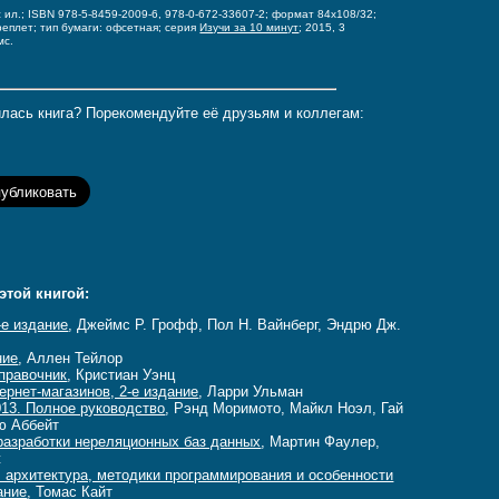
 с ил.; ISBN 978-5-8459-2009-6, 978-0-672-33607-2;
формат 84x108/32;
реплет;
тип бумаги: офсетная;
серия
Изучи за 10 минут
; 2015, 3
мс.
лась книга? Порекомендуйте её друзьям и коллегам:
этой книгой:
-е издание
, Джеймс Р. Грофф, Пол Н. Вайнберг, Эндрю Дж.
ние
, Аллен Тейлор
правочник
, Кристиан Уэнц
рнет-магазинов, 2-е издание
, Ларри Ульман
013. Полное руководство
, Рэнд Моримото, Майкл Ноэл, Гай
ю Аббейт
разработки нереляционных баз данных
, Мартин Фаулер,
ж
 архитектура, методики программирования и особенности
дание
, Томас Кайт