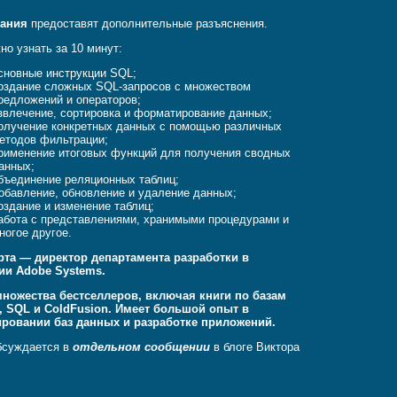
ания
предоставят дополнительные разъяснения.
но узнать за 10 минут:
сновные инструкции SQL;
оздание сложных SQL-запросов с множеством
редложений и операторов;
звлечение, сортировка и форматирование данных;
олучение конкретных данных с помощью различных
етодов фильтрации;
рименение итоговых функций для получения сводных
анных;
бъединение реляционных таблиц;
обавление, обновление и удаление данных;
оздание и изменение таблиц;
абота с представлениями, хранимыми процедурами и
ногое другое.
рта
— директор департамента разработки в
ии Adobe Systems.
множества бестселлеров, включая книги по базам
, SQL и ColdFusion. Имеет большой опыт в
ировании баз данных и разработке приложений.
бсуждается в
отдельном сообщении
в блоге Виктора
.