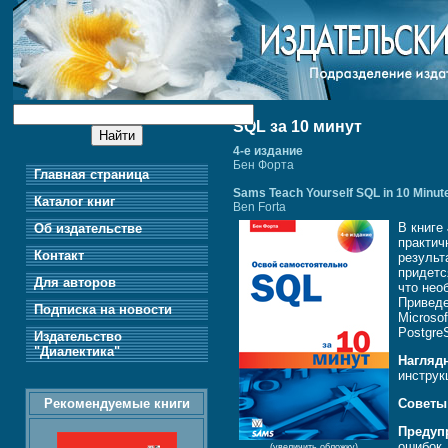
SQL за 10 минут
4-е издание
Бен Форта
Главная страница
Sams Teach Yourself SQL in 10 Minute
Каталог книг
Ben Forta
В книге
Об издательстве
практич
Контакт
результ
придетс
Для авторов
что нео
Приведе
Подписка на новости
Microso
Postgre
Издательство
"Диалектика"
Нагляд
инструк
Рекомендуемые книги
Советы
Предуп
ошибок.
(увеличить обложку)