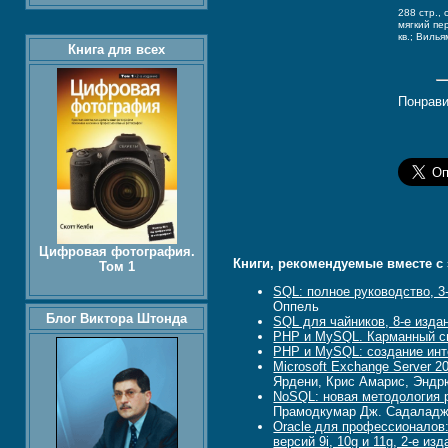
288 стр.,
мягкий пе
кв.; Вилья
Книга для всех
Понрави
Цифровая фотография.
Книги, рекомендуемые вместе с 
Том 1
SQL: полное руководство, 3
Оппель
Блог Виктора Штонда
SQL для чайников, 8-е изда
PHP и MySQL. Карманный с
PHP и MySQL: создание инте
Microsoft Exchange Server 2
Ярдени, Крис Амарис, Эндр
NoSQL: новая методология 
Прамодкумар Дж. Садалад
Oracle для профессионалов:
версий 9i, 10g и 11g, 2-е из