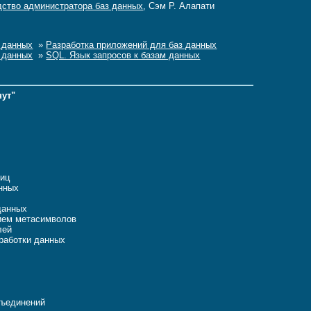
одство администратора баз данных
, Сэм Р. Алапати
 данных
»
Разработка приложений для баз данных
 данных
»
SQL. Язык запросов к базам данных
нут"
лиц
анных
данных
нием метасимволов
лей
бработки данных
бъединений