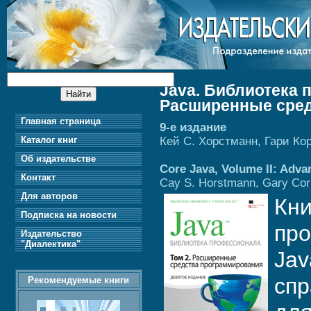
Java. Библиотека 
Расширенные сред
Главная страница
9-е издание
Кей С. Хорстманн, Гари Ко
Каталог книг
Об издательстве
Core Java, Volume II: Advan
Контакт
Cay S. Horstmann, Gary Cor
Для авторов
Кни
Подписка на новости
про
Издательство
"Диалектика"
Jav
спр
Рекомендуемые книги