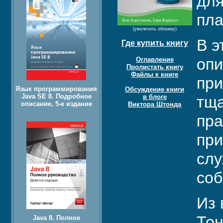
для
пла
(увеличить обложку)
В э
Где купить книгу
опи
Оглавление
Пролистать книгу
Файлы к книге
пр
Язык программирования
Обсуждение книги
Java SE 8. Подробное
в блоге
тща
описание, 5-е издание
Виктора Штонда
пра
при
слу
соб
Из 
Тон
Java 8. Полное