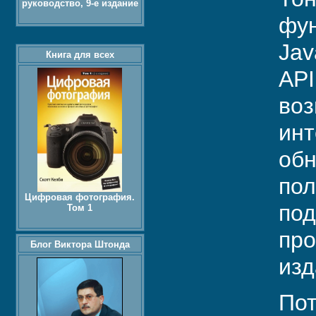
руководство, 9-е издание
фун
Jav
Книга для всех
API
воз
инт
обн
пол
Цифровая фотография.
под
Том 1
про
Блог Виктора Штонда
изд
Пот