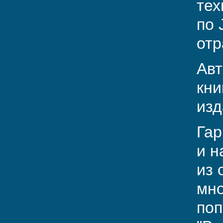
тех
по 
отр
Авт
кни
изд
Гар
и н
из 
мно
поп