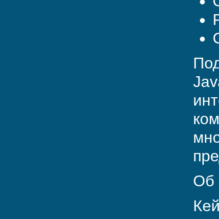
Под
Jav
инт
ком
мно
пре
Об 
Кей