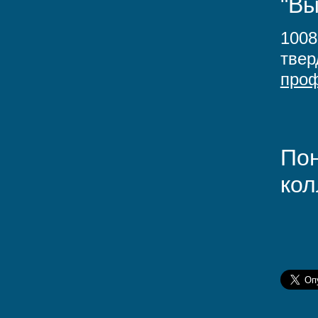
"Вы
1008
твер
про
Пон
кол