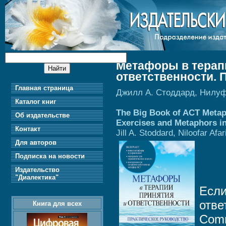
Метафоры в терап
ответственности. 
Главная страница
Джилл А. Стоддард, Нилу
Каталог книг
The Big Book of ACT Metaph
Об издательстве
Exercises and Metaphors 
Контакт
Jill A. Stoddard, Niloofar Afar
Для авторов
Подписка на новости
Издательство
"Диалектика"
Если
отве
Книга для всех
Comm