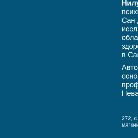
Нил
псих
Сан-
иссл
обла
здор
в Са
Авто
осно
проф
Нев
272, c
мягки