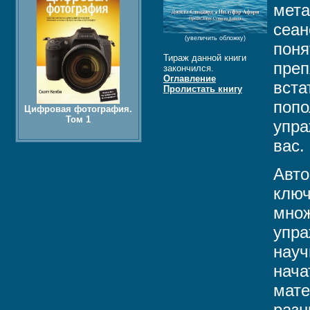
мета
сеан
(увеличить обложку)
поня
Тираж данной книги
преп
закончился.
Оглавление
вста
Пролистать книгу
попо
Цифровая фотография.
Том 1
упра
вас.
Авто
ключ
множ
упра
науч
нача
мате
разн