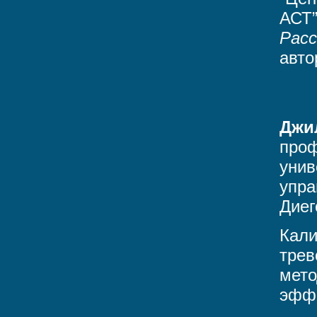
АСТ”
Расс
авто
Джи
проф
унив
упра
Диег
Кали
трев
мето
эфф