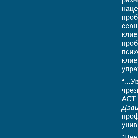
наце
проб
сеан
клие
проб
псих
клие
упра
“...
чрез
АСТ,
Дэви
проф
унив
“Цен