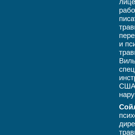
лице
рабо
писа
трав
пере
и пс
трав
Виль
спец
инст
США,
нару
Сой
псих
дире
трав