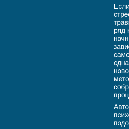
Если
стре
трав
ряд 
ночн
зави
само
одна
ново
мето
собр
проц
Авто
псих
подо