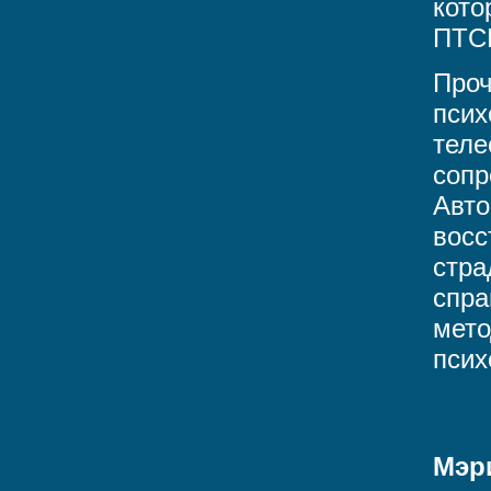
кото
ПТС
Проч
псих
теле
сопр
Авто
восс
стра
спра
мето
псих
Мэр