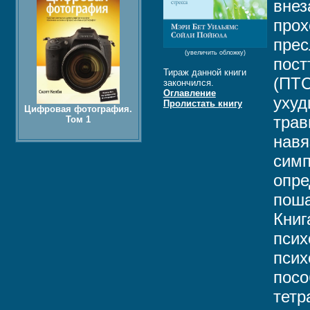
внез
прох
прес
(увеличить обложку)
пост
Тираж данной книги
(ПТС
закончился.
Оглавление
ухуд
Пролистать книгу
Цифровая фотография.
трав
Том 1
навя
симп
опре
поша
Книг
псих
псих
посо
тетр