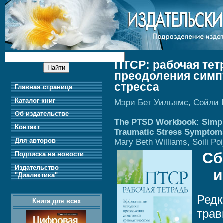
ПТСР: рабочая те
преодоления симп
стресса
Главная страница
Каталог книг
Мэри Бет Уильямс, Сойли
Об издательстве
The PTSD Workbook: Simple
Контакт
Traumatic Stress Symptoms
Для авторов
Mary Beth Williams, Soili Poi
Сб
Подписка на новости
Издательство
и
"Диалектика"
Редк
Книга для всех
трав