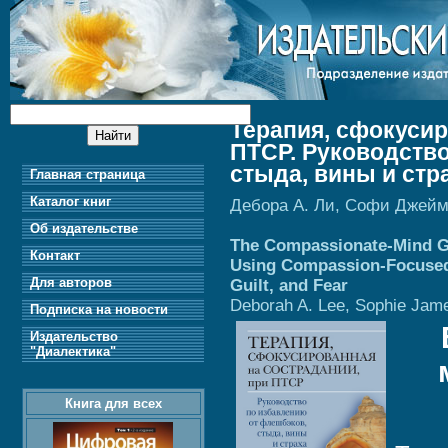
Терапия, сфокусир
ПТСР. Руководство
стыда, вины и стр
Главная страница
Каталог книг
Дебора А. Ли, Софи Джей
Об издательстве
The Compassionate-Mind G
Контакт
Using Compassion-Focused
Для авторов
Guilt, and Fear
Deborah A. Lee, Sophie Jam
Подписка на новости
Издательство
"Диалектика"
Книга для всех