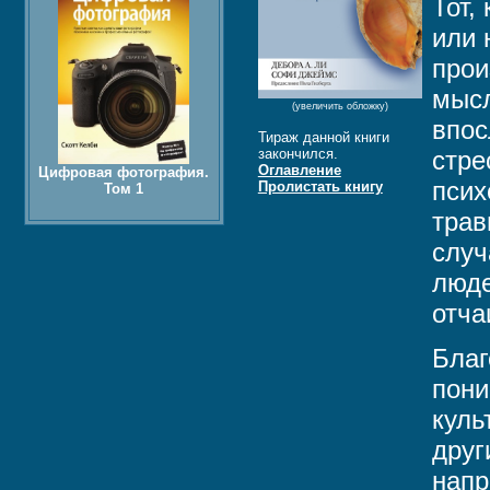
Тот,
или 
прои
мысл
(увеличить обложку)
впос
Тираж данной книги
закончился.
стре
Оглавление
Цифровая фотография.
псих
Пролистать книгу
Том 1
трав
случ
люде
отча
Благ
пони
куль
друг
напр