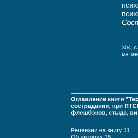
псих
псих
Сос
304, c
мягки
Оглавление книги "Те
сострадании, при ПТС
флешбэков, стыда, ви
Рецензии на книгу 11
Об авторах 15