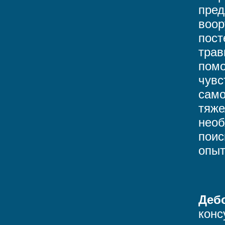
пред
воор
пост
трав
помо
чувс
само
тяже
необ
поис
опыт
Дебо
конс