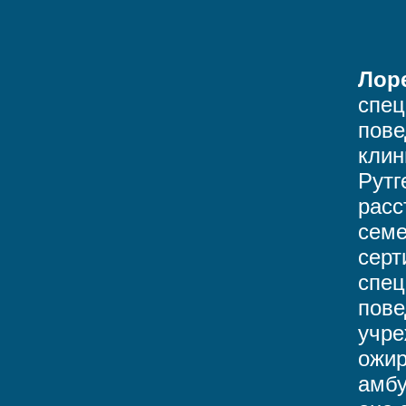
Лор
спец
пове
клин
Рутг
расс
семе
серт
спец
пове
учре
ожир
амбу