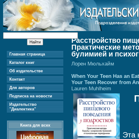
Расстройство пище
Практические мет
булимией и психо
Главная страница
Каталог книг
Лорен Мюльхайм
Об издательстве
When Your Teen Has an Eati
Контакт
Your Teen Recover from Ano
Для авторов
Lauren Muhlheim
Подписка на новости
Издательство
"Диалектика"
Книга для всех
Эта 