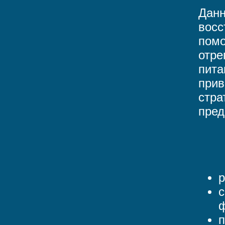
Данн
восс
помо
отре
пита
прив
стра
пред
р
с
ф
п