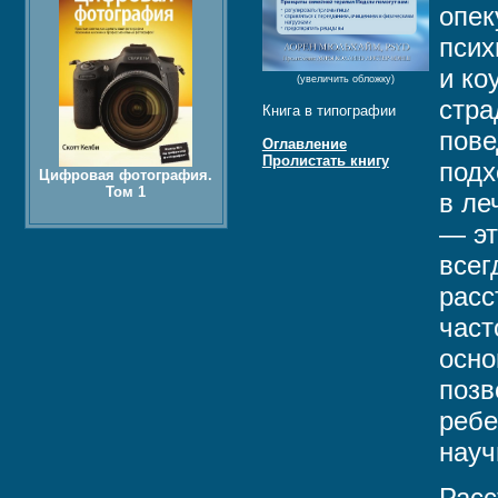
опек
псих
и ко
(увеличить обложку)
стра
Книга в типографии
пове
Оглавление
Пролистать книгу
подх
Цифровая фотография.
Том 1
в ле
— эт
всег
расс
част
осно
позв
ребе
науч