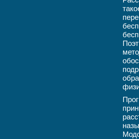
Расс
тако
пере
бесп
бесп
Поэт
мето
обос
подр
обра
физи
Прог
прин
расс
назы
Модс