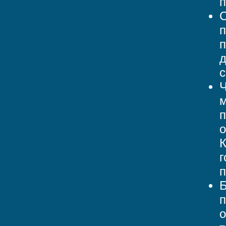
п
С
п
п
д
с
Ч
м
п
о
К
г
п
Б
п
о