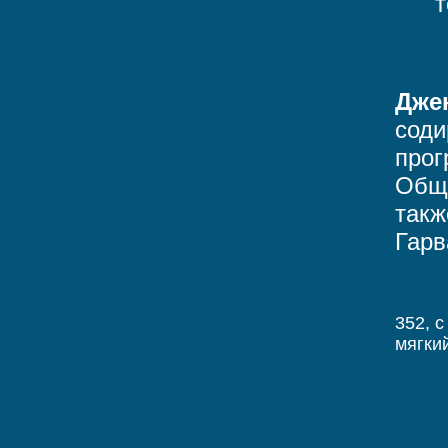
т
Дже
соди
прог
Обще
такж
Гарв
352, c
мягки