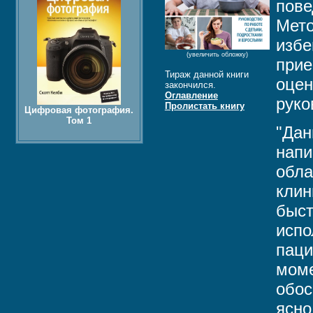
пове
Мето
избе
(увеличить обложку)
прие
Тираж данной книги
оцен
закончился.
Оглавление
руко
Пролистать книгу
Цифровая фотография.
Том 1
"Дан
напи
обла
клин
быст
испо
паци
моме
обос
ясно