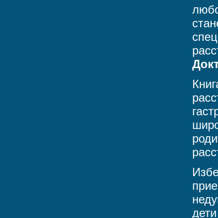
любо
стан
спец
расс
Докт
Книг
расс
гаст
широ
роди
расс
Избе
прие
неду
дети