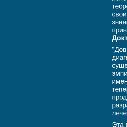
теор
свои
знан
прин
Док
"Дов
диаг
суще
эмпи
имен
тепе
прод
разр
лече
Эта 