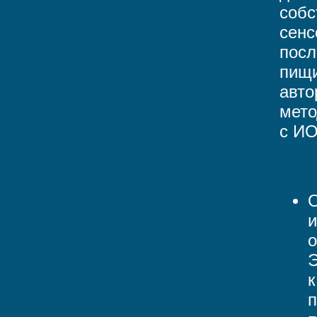
собс
сенс
посл
пищи
авто
мето
с И
О
и
о
Э
к
п