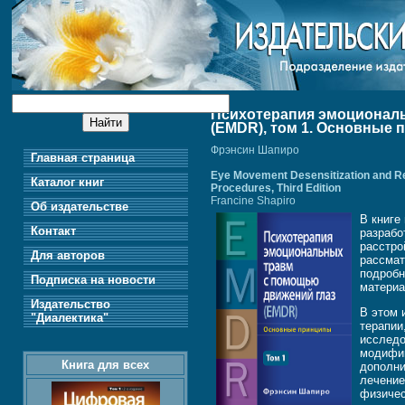
Психотерапия эмоционал
(EMDR), том 1. Основные
Фрэнсин Шапиро
Главная страница
Eye Movement Desensitization and Re
Каталог книг
Procedures, Third Edition
Francine Shapiro
Об издательстве
В книге
Контакт
разрабо
расстро
Для авторов
рассмат
подробн
Подписка на новости
матери
Издательство
В этом 
"Диалектика"
терапии
исследо
модифиц
Книга для всех
дополни
лечение
физичес