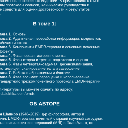
вания после стихийных бедствий. В приложениях к книге
ны протоколы сеансов, клинические руководства и
е средств для оценки достоверности и результатов
.
В томе 1:
лава 1.
Основы
лава 2.
Адаптивная переработка информации: модель как
абочая гипотеза
лава 3.
Компоненты EMDR-терапии и основные лечебные
ффекты
лава 4.
Фаза первая: история клиента
лава 5.
Фазы вторая и третья: подготовка и оценка
лава 6.
Фазы четвертая–седьмая: десенсибилизация,
нсталляция, сканирование тела и завершение
лава 7.
Работа с абреакциями и блоками
лава 8.
Фаза восьмая: переоценка и использование
тандартного трехкомпонентного протокола EMDR-терапии
литературы вы можете скачать по адресу:
o.dialektika.com/emdr
.
ОБ АВТОРЕ
н Шапиро
(1948–2019), д-р философии, автор и
тчик EMDR-терапии, почетный старший научный сотрудник
та психических исследований (MRI) в Пало-Альто, шт.