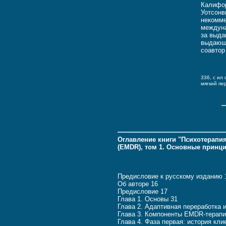
Калифор
Уотсонв
некомме
междуна
за выда
выдающи
соавтор
336, c ил 
мягкий пе
Оглавление книги "Психотерапи
(EMDR), том 1. Основные принц
Предисловие к русскому изданию 
Об авторе 16
Предисловие 17
Глава 1. Основы 31
Глава 2. Адаптивная переработка 
Глава 3. Компоненты EMDR-терап
Глава 4. Фаза первая: история кли