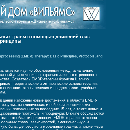
ьных травм с помощью движений глаз
 принципы
processing (EMDR) Therapy: Basic Principles, Protocols, and
 излагается научно обоснованный метод, изначально
танный для лечения посттравматического стрессового
йства. Создатель EMDR-терапии Фрэнсин Шапиро
ривает теоретические и эмпирические основы терапии,
о описывает этапы лечения и предоставляет учебные
алы.
издании изложены новые достижения в области EMDR-
, результаты клинических и нейрофизиологических
ваний, полученные за последние 15 лет, а также новые и
ированные протоколы и процедуры. В книге обсуждаются
тельные области применения EMDR-терапии, включая
 сложных травм, зависимостей, эмоциональную и
кую боль, депрессию и моральные травмы, а также меры