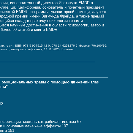
ния, исполнительный директор Института EMDR в
илле, шт. Калифорния, основатель и почетный президент
рческой EMDR-программы гуманитарной помощи, лауреат
родной премии имени Зигмунда Фрейда, а также премий
ющийся вклад в практику психологии травм и
еся научные достижения в области психологии, автор и
 более 90 статей и книг о EMDR.
стр., с ил.; ISBN 978-5-907515-42-0, 978-14-6253276-6;
формат 70x100/16;
реплет;
тип бумаги: офсетная;
14.11.2025; Вильямс.
я эмоциональных травм с помощью движений глаз
ипы"
13
информации: модель как рабочая гипотеза 67
ии и основные лечебные эффекты 107
ента 151