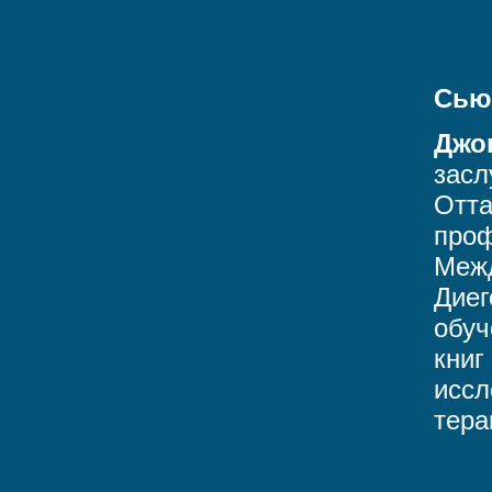
Сью
Джо
засл
Отта
проф
Межд
Диег
обуч
книг
иссл
тера