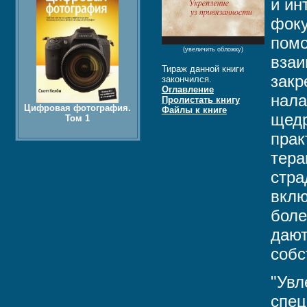
и ин
фоку
помо
(увеличить обложку)
взаи
Тираж данной книги
закр
закончился.
Оглавление
нала
Пролистать книгу
Цифровая фотография.
Файлы к книге
щедр
Том 1
прак
тера
стра
вклю
боле
дают
собс
"Увл
спец