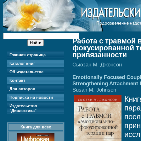
Работа с травмой 
фокусированной те
привязанности
Главная страница
Каталог книг
Сьюзан М. Джонсон
Об издательстве
Emotionally Focused Coupl
Контакт
Strengthening Attachment
Для авторов
Susan M. Johnson
Книг
Подписка на новости
Издательство
пара
"Диалектика"
посл
прин
Книга для всех
иссл