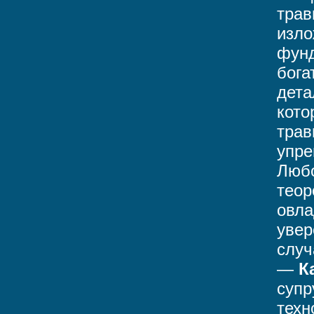
трав
изло
фунд
бога
дета
кото
трав
упре
Любо
теор
овла
увер
случ
—
К
супр
техн