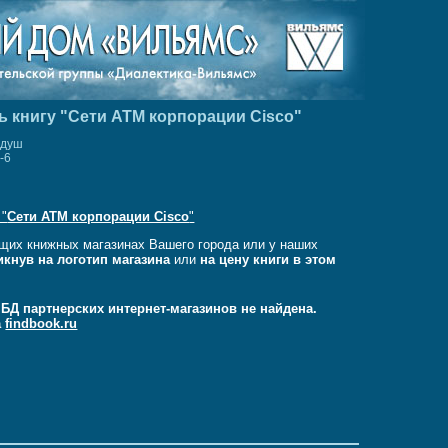
ь книгу "Сети ATM корпорации Cisco"
лдуш
-6
 "
Сети ATM корпорации Cisco
"
щих книжных магазинах Вашего города или у наших
икнув на логотип магазина
или
на цену книги в этом
в БД партнерских интернет-магазинов не найдена.
а
findbook.ru