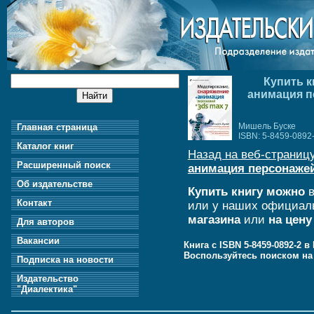
Купить к
анимация пе
Мишель Буске
Главная страница
ISBN: 5-8459-0892
Каталог книг
Назад на веб-страницу
Расширенный поиск
анимация персонажей 
Об издательстве
Купить книгу можно
в
Контакт
или у наших официал
магазина
или
на цену
Для авторов
Вакансии
Книга с ISBN 5-8459-0892-2 
Воспользуйтесь поиском н
Подписка на новости
Издательство
"Диалектика"