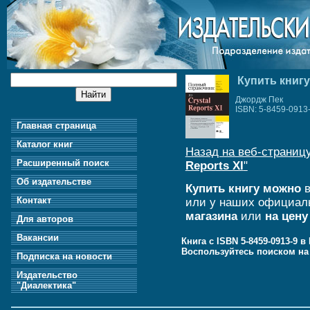
Купить книгу
Джордж Пек
ISBN: 5-8459-0913
Главная страница
Каталог книг
Назад на веб-страницу
Расширенный поиск
Reports XI
"
Об издательстве
Купить книгу можно
в
Контакт
или у наших официал
магазина
или
на цену
Для авторов
Вакансии
Книга с ISBN 5-8459-0913-9 
Воспользуйтесь поиском н
Подписка на новости
Издательство
"Диалектика"