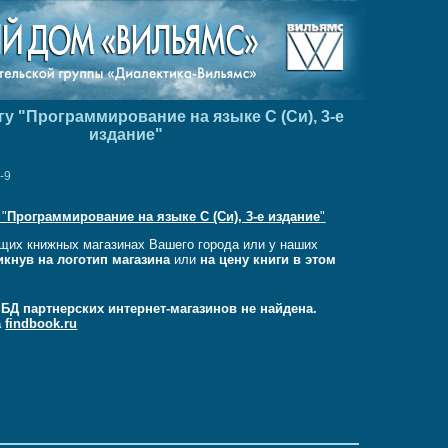
гу "Программирование на языке C (Си), 3-е
издание"
-9
 "
Программирование на языке C (Си), 3-е издание
"
щих книжных магазинах Вашего города или у наших
икнув на логотип магазина
или
на цену книги в этом
в БД партнерских интернет-магазинов не найдена.
а
findbook.ru