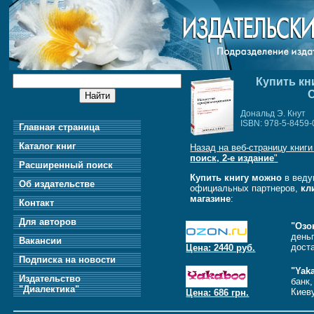
Купить кн
С
Дональд Э. Кнут
ISBN: 978-5-8459-
Главная страница
Каталог книг
Назад на веб-страницу книги
поиск, 2-е издание
"
Расширенный поиск
Купить книгу можно
в веду
Об издательстве
официальных партнеров,
кл
магазине
:
Контакт
Для авторов
"Озо
день
Вакансии
дост
Цена: 2440 руб.
Подписка на новости
"Yak
Издательство
банк
"Диалектика"
Киеву
Цена: 686 грн.