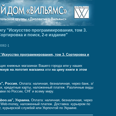
игу "Искусство программирования, том 3.
ортировка и поиск, 2-е издание"
0082-1
 "
Искусство программирования, том 3. Сортировка и
щих книжных магазинах Вашего города или у наших
икнув на логотип магазина
или
на цену книги в этом
н", Россия.
Оплата: наличная, безналичная, через банк, э/
ги, кредитные карты, наложенный платеж. Различные виды
авки по России, СНГ и всему миру.
aboo.ua", Украина.
Оплата: наличная, безналичная, через
, Web-money, наложенный платеж. Доставка: курьером по
, курьерской службой или Укрпочтой по Украине.