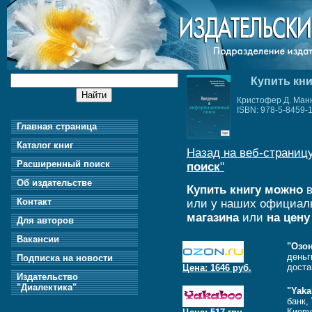
Купить кн
Кристофер Д. Манн
ISBN: 978-5-8459-
Главная страница
Каталог книг
Назад на веб-страницу
Расширенный поиск
поиск
"
Об издательстве
Купить книгу можно
в
Контакт
или у наших официал
магазина
или
на цену
Для авторов
Вакансии
"Озон
деньг
Подписка на новости
доста
Цена: 1646 руб.
Издательство
"Диалектика"
"Yaka
банк,
Киеву