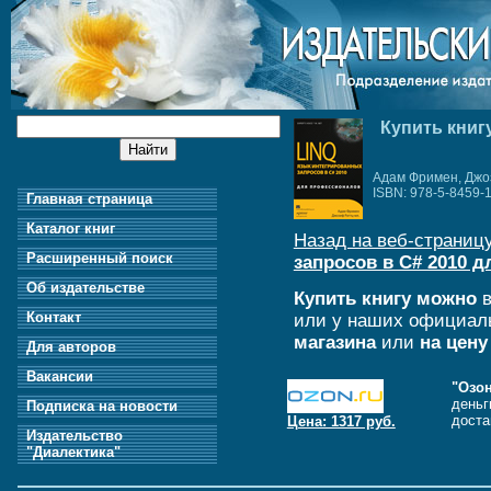
Купить книг
Адам Фримен, Джо
ISBN: 978-5-8459-
Главная страница
Каталог книг
Назад на веб-страницу
Расширенный поиск
запросов в C# 2010 
Об издательстве
Купить книгу можно
в
Контакт
или у наших официал
магазина
или
на цену
Для авторов
Вакансии
"Озон
деньг
Подписка на новости
доста
Цена: 1317 руб.
Издательство
"Диалектика"