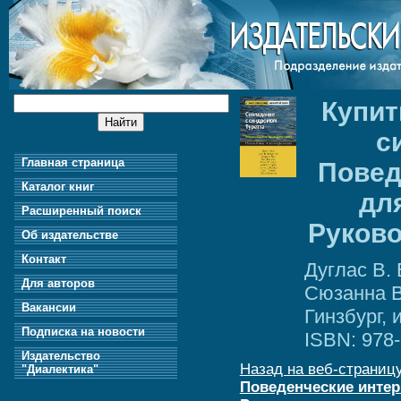
Купит
с
Главная страница
Повед
Каталог книг
дл
Расширенный поиск
Руково
Об издательстве
Контакт
Дуглас В. 
Для авторов
Сюзанна В.
Вакансии
Гинзбург, и
Подписка на новости
ISBN: 978-
Издательство
Назад на веб-страницу
"Диалектика"
Поведенческие интер