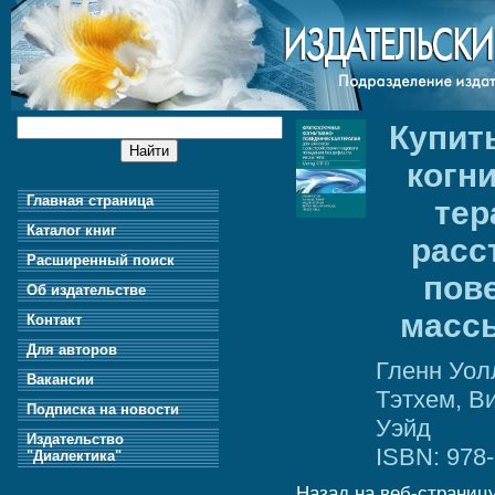
Купит
когн
Главная страница
тер
Каталог книг
расс
Расширенный поиск
пов
Об издательстве
массы
Контакт
Для авторов
Гленн Уол
Вакансии
Тэтхем, В
Подписка на новости
Уэйд
Издательство
ISBN: 978-
"Диалектика"
Назад на веб-страницу