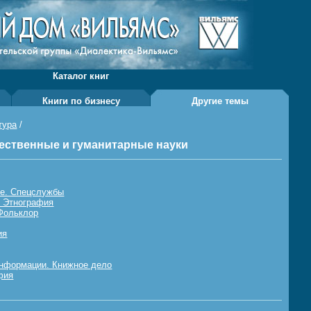
Каталог книг
Книги по бизнесу
Другие темы
тура
/
ственные и гуманитарные науки
ие. Спецслужбы
. Этнография
Фольклор
ия
информации. Книжное дело
фия