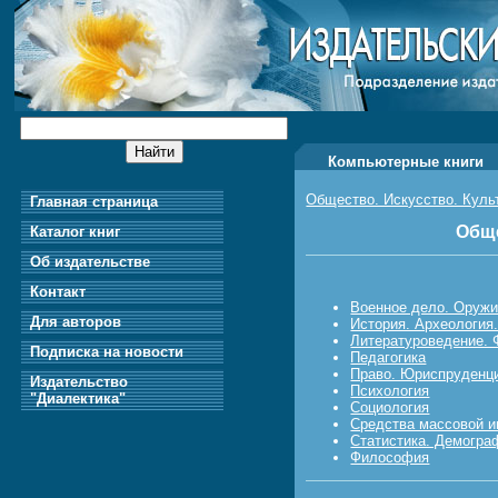
Компьютерные книги
Общество. Искусство. Куль
Главная страница
Обще
Каталог книг
Об издательстве
Контакт
Военное дело. Оруж
Для авторов
История. Археология
Литературоведение. 
Подписка на новости
Педагогика
Право. Юриспруденц
Издательство
Психология
"Диалектика"
Социология
Средства массовой 
Статистика. Демогра
Философия