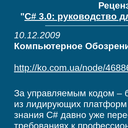
Реценз
"
C# 3.0: руководство д
10.12.2009
Компьютерное Обозрен
http://ko.com.ua/node/4688
За управляемым кодом – б
из лидирующих платформ 
знания C# давно уже пер
требованиях к профессио