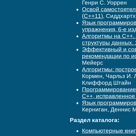
Генри С. Уоррен
Освой самостоятель
(C++11)
, Сиддхартх
Язык программиров
упражнения, 6-е из
Алгоритмы на C++.
структуры данных. 2
Эффективный и со
рекомендации по и
Мейерс
Алгоритмы: построе
Кормен, Чарльз И. 
Клиффорд Штайн
Программирование:
C++, исправленное
Язык программирова
Керниган, Деннис М
Раздел каталога:
Компьютерные кни