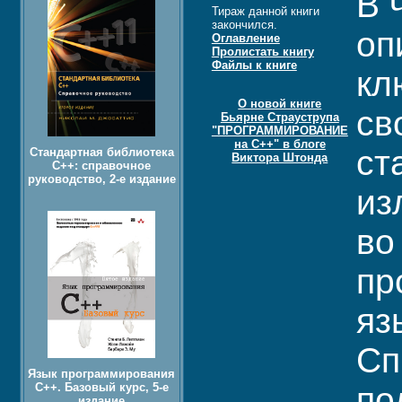
В 
Тираж данной книги
закончился.
оп
Оглавление
Пролистать книгу
Файлы к книге
кл
О новой книге
св
Бьярне Страуструпа
"ПРОГРАММИРОВАНИЕ
на C++" в блоге
ст
Стандартная библиотека
Виктора Штонда
C++: справочное
руководство, 2-е издание
из
во
пр
яз
Сп
Язык программирования
C++. Базовый курс, 5-е
по
издание