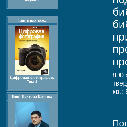
би
Книга для всех
би
пр
пр
пр
800 
Цифровая фотография.
твер
Том 1
кв.;
Блог Виктора Штонда
Пон