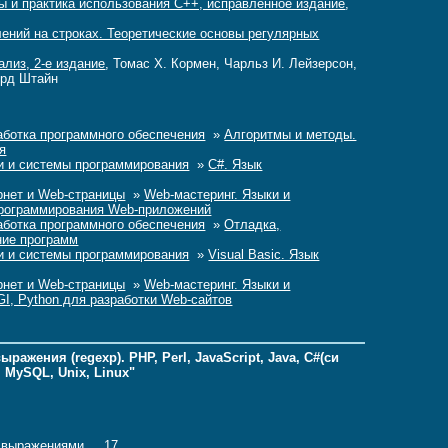
ы и практика использования C++, исправленное издание
,
ений на строках. Теоретические основы регулярных
ализ, 2-е издание
, Томас Х. Кормен, Чарльз И. Лейзерсон,
орд Штайн
аботка программного обеспечения
»
Алгоритмы и методы.
я
и и системы программирования
»
C#. Язык
рнет и Web-страницы
»
Web-мастеринг. Языки и
программирования Web-приложений
аботка программного обеспечения
»
Отладка,
ние программ
и и системы программирования
»
Visual Basic. Язык
рнет и Web-страницы
»
Web-мастеринг. Языки и
CGI, Python для разработки Web-сайтов
ажения (regexp). PHP, Perl, JavaScript, Java, C#(си
, MySQL, Unix, Linux"
ми выражениями 17