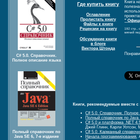
Книга н
Где купить книгу
полезна
использ
Оглавление
проекта
Пролистать книгу
" Офиц
Файлы к книге
Рецензии на книгу
192 стр., 
мягкий пе
Обсуждение книги
в блоге
Виктора Штонда
Понрави
C# 5.0. Справочник.
Полное описание языка
Книги, рекомендуемые вместе с 
C# 5.0. Справочник. Полное
Полный справочник по Java 
C# 5.0 и платформа .NET 4
Джей Глинн, Карли Уотсон, 
Полный справочник по
C# 5.0. Карманный справочн
Java SE 6, 7-е издание
Начала программирования
,