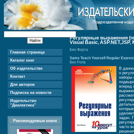
Регулярные выражения (rege
Visual Basic, ASP.NET,JSP,
Бен Форта
Главная страница
Sams Teach Yourself Regular Express
Каталог книг
Ben Forta
Об издательстве
В данно
о регул
Контакт
наборы 
подвыра
Для авторов
вперед 
выражен
Подписка на новости
рассмат
регуляр
Издательство
детальн
"Диалектика"
которые
уделяет
задач. 
Рекомендуемые книги
регуляр
часто в
решения