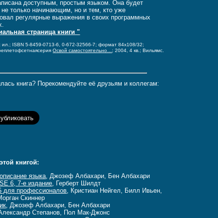
аписана доступным, простым языком. Она будет
 не только начинающим, но и тем, кто уже
овал регулярные выражения в своих программных
х.
иальная страница книги "
с ил.; ISBN 5-8459-0713-6, 0-672-32566-7;
формат 84x108/32;
реплет
офсетная
серия
Освой самостоятельно…
; 2004, 4 кв.; Вильямс.
лась книга? Порекомендуйте её друзьям и коллегам:
этой книгой:
 описание языка
, Джозеф Албахари, Бен Албахари
SE 6, 7-е издание
, Герберт Шилдт
.5 для профессионалов
, Кристиан Нейгел, Билл Ивьен,
Морган Скиннер
ик
, Джозеф Албахари, Бен Албахари
 Александр Степанов, Пол Мак-Джонс