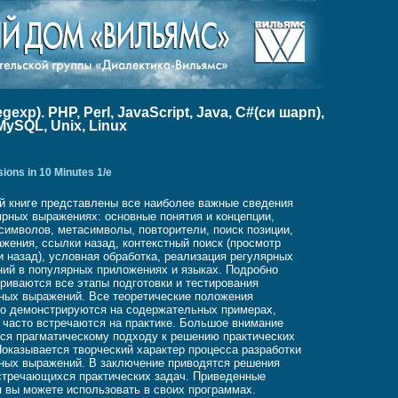
xp). PHP, Perl, JavaScript, Java, C#(си шарп),
 MySQL, Unix, Linux
ions in 10 Minutes 1/e
й книге представлены все наиболее важные сведения
ярных выражениях: основные понятия и концепции,
символов, метасимволы, повторители, поиск позиции,
жения, ссылки назад, контекстный поиск (просмотр
и назад), условная обработка, реализация регулярных
ий в популярных приложениях и языках. Подробно
риваются все этапы подготовки и тестирования
ных выражений. Все теоретические положения
о демонстрируются на содержательных примерах,
 часто встречаются на практике. Большое внимание
ся прагматическому подходу к решению практических
Показывается творческий характер процесса разработки
ных выражений. В заключение приводятся решения
стречающихся практических задач. Приведенные
 вы можете использовать в своих программах.