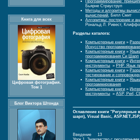
Программирование: принцип
Бьярне Страуструп
Методы и алгоритмы вычисл
вычислений
, Билл Смит
Книга для всех
Алгоритмы: построение и ан
Рональд Л. Ривест, Клифф
Разделы каталога:
Компьютерные книги
»
Разр
Искусство программировани
Компьютерные книги
»
Язык
программирования Си Шарп
Компьютерные книги
»
Инте
инструменты
»
PHP. Язык 
Компьютерные книги
»
Разр
тестирование и сопровожде
Компьютерные книги
»
Язык
Цифровая фотография.
программирования
Том 1
Компьютерные книги
»
Инте
инструменты
»
ASP, Perl, 
Блог Виктора Штонда
Оглавление книги "Регулярные выр
шарп), Visual Basic, ASP.NET,JSP
Введение 13
Урок 1. Знакомство с регулярны