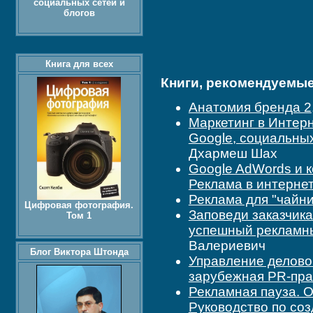
социальных сетей и
блогов
Книга для всех
Книги, рекомендуемые 
Анатомия бренда 2
Маркетинг в Интерн
Google, социальных
Дхармеш Шах
Google AdWords и к
Реклама в интерне
Реклама для "чайни
Цифровая фотография.
Заповеди заказчика
Том 1
успешный рекламны
Валериевич
Блог Виктора Штонда
Управление делово
зарубежная PR-пра
Рекламная пауза. О
Руководство по со