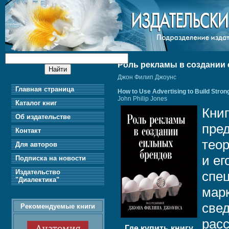
Роль рекламы в создании
Джон Филип Джоунc
Главная страница
How to Use Advertising to Build Stro
John Philip Jones
Каталог книг
Кни
Об издательстве
пред
Контакт
теор
Для авторов
и ег
Подписка на новости
Издательство
спец
"Диалектика"
марк
свед
Рекомендуемые книги
расс
Где купить книгу