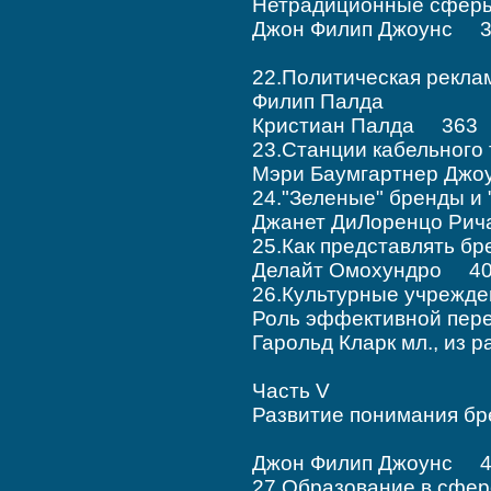
Нетрадиционные сфер
Джон Филип Джоунс 3
22.Политическая рекла
Филип Палда
Кристиан Палда 363
23.Станции кабельног
Мэри Баумгартнер Дж
24."Зеленые" бренды 
Джанет ДиЛоренцо Ри
25.Как представлять 
Делайт Омохундро 4
26.Культурные учрежде
Роль эффективной пер
Гарольд Кларк мл., из
Часть V
Развитие понимания бр
Джон Филип Джоунс 4
27.Образование в сфер