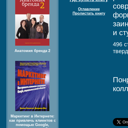
совр
Оглавление
фор
Пролистать книгу
заин
и ст
496 с
твер
Анатомия бренда 2
Пон
колл
Маркетинг в Интернете:
как привлечь клиентов с
помощью Google,