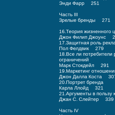
Энди Фарр 251
Часть III
Зрелые бренды 271
16.Теория жизненног
Джон Филип Джоунс 2
17.Защитная роль ре
Пол Фелдвик 279
18.Все ли потребители 
ограничений
Марк Стокдейл 291
19.Маркетинг отноше
Джон Далла Коста 30
20.Портрет бренда
Карла Ллойд 321
21.Аргументы в польз
Джан С. Слейтер 339
Часть IV