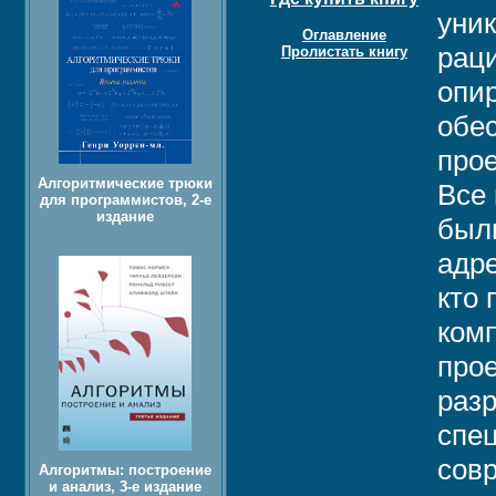
уник
Оглавление
раци
Пролистать книгу
опи
обе
про
Алгоритмические трюки
Все 
для программистов, 2-е
издание
были
адре
кто 
комп
прое
разр
спец
сов
Алгоритмы: построение
и анализ, 3-е издание