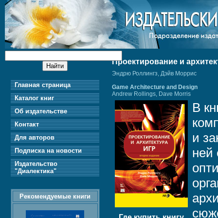
Проектирование и архите
Эндрю Роллингз, Дэйв Моррис
Главная страница
Game Architecture and Design
Andrew Rollings, Dave Morris
Каталог книг
В кн
Об издательстве
комп
Контакт
и з
Для авторов
ней
Подписка на новости
Издательство
опт
"Диалектика"
орга
архи
Рекомендуемые книги
сюж
Где купить книгу