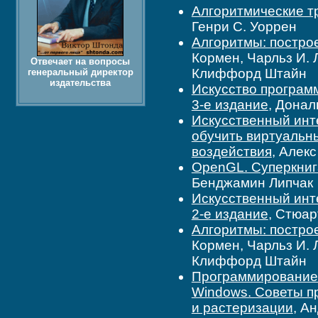
Алгоритмические тр
Генри С. Уоррен
Алгоритмы: построе
Кормен, Чарльз И. 
Отвечает на вопросы
Клиффорд Штайн
генеральный директор
издательства
Искусство програм
3-е издание
, Донал
Искусственный инте
обучить виртуальн
воздействия
, Алек
OpenGL. Суперкнига
Бенджамин Липчак
Искусственный инте
2-е издание
, Стюар
Алгоритмы: построе
Кормен, Чарльз И. 
Клиффорд Штайн
Программирование т
Windows. Советы п
и растеризации
, А