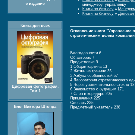
е издание
менеджеру, управленцу
Книги по бизнесу
»
Менеджм
Книги по бизнесу
»
Деловая 
Книга для всех
Оглавление книги "Управление 
стратегическим целям компании
Благодарности 6
Об авторах 7
Предисловие 9
1 Общая картина 13
2 Жизнь на границе 35
3 Азбука особенностей 57
4 Лаборатория стратегического ед
5 Через увеличительное стекло 12
Цифровая фотография.
6 Знакомство с будущим 171
Том 1
7 Слон в коридоре 205
Примечания 225
Словарь 235
Блог Виктора Штонда
Предметный указатель 238