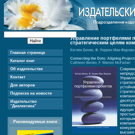
Управление портфелями п
стратегическим целям ко
Кэтлин Бенко, Ф. Уоррен Мак-Фарлан
Главная страница
Connecting the Dots: Aligning Project
Каталог книг
Cathleen Benko, F. Warren McFarlan
Об издательстве
Совреме
непредс
Контакт
Управле
стратег
Для авторов
устойчи
стратег
Подписка на новости
компани
десятую
Издательство
показат
"Диалектика"
идущих 
простые
которым
Рекомендуемые книги
компани
конкуре
высшее 