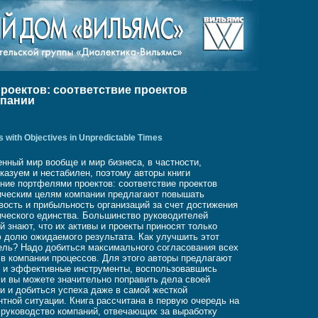
роектов: соответствие проектов
мпании
s with Objectives in Unpredictable Times
нный мир вообще и мир бизнеса, в частности,
казуем и нестабилен, поэтому авторы книги
ние портфелями проектов: соответствие проектов
ическим целям компании предлагают повышать
вость и прибыльность организаций за счет достижения
ического единства. Большинство руководителей
й знают, что их активы и проекты приносят только
 долю ожидаемого результата. Как улучшить этот
ель? Надо добиться максимального согласования всех
в компании процессов. Для этого авторы предлагают
 и эффективные инструменты, воспользовавшись
и вы можете значительно поправить дела своей
и и добиться успеха даже в самой жесткой
нтной ситуации. Книга рассчитана в первую очередь на
руководство компаний, отвечающих за выработку