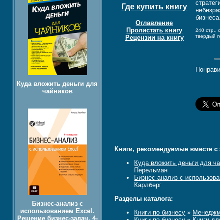
стратег
Где купить книгу
небезра
бизнеса
Оглавление
Пролистать книгу
240 стр.,
твердый 
Рецензии на книгу
Понрави
Куда вложить деньги для
чайников
Книги, рекомендуемые вместе с 
Куда вложить деньги для ч
Перельман
Бизнес-анализ с использова
Карлберг
Разделы каталога:
Бизнес-анализ с
использованием Excel.
Книги по бизнесу
»
Менеджм
Решение бизнес-задач, 4-
Книги по бизнесу
»
Книги дл