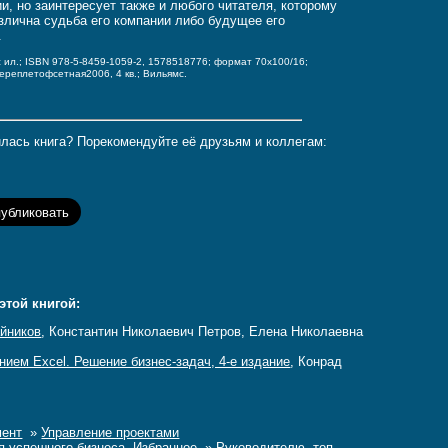
ии, но заинтересует также и любого читателя, которому
злична судьба его компании либо будущее его
.
 с ил.; ISBN 978-5-8459-1059-2, 1578518776;
формат 70x100/16;
переплет
офсетная
2006, 4 кв.; Вильямс.
лась книга? Порекомендуйте её друзьям и коллегам:
этой книгой:
айников
, Константин Николаевич Петров, Елена Николаевна
нием Excel. Решение бизнес-задач, 4-е издание
, Конрад
ент
»
Управление проектами
я успешного бизнеса. Избранное
»
Руководителю, топ-