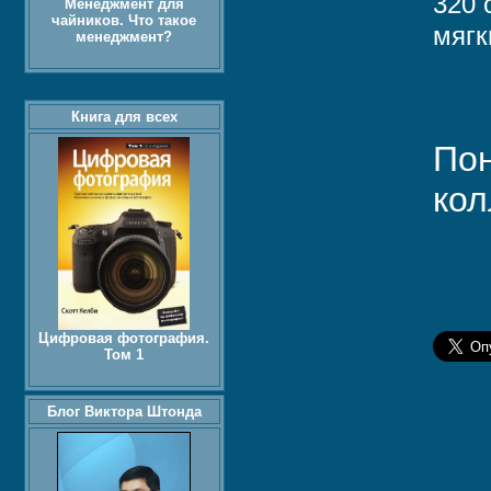
320 
Менеджмент для
чайников. Что такое
мягк
менеджмент?
Книга для всех
Пон
кол
Цифровая фотография.
Том 1
Блог Виктора Штонда