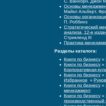
С. Ванхорн, Джон М
Основы менеджмент
Майкл Альберт, Фр
Основы организаци
П. Роббинз
Стратегический ме
анализа, 12-е изда
Стрикленд ІІІ
Практика менеджм
Разделы каталога:
Книги по бизнесу
»
Книги по бизнесу
»
Корпоративная кул
Книги по бизнесу
»
Избранное
»
Руков
Книги по бизнесу
»
менеджмент
Книги по бизнесу
»
производственный