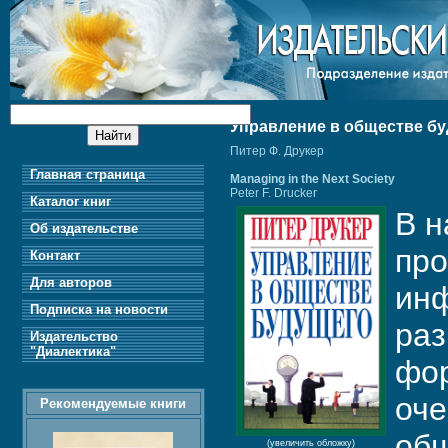
Управление в обществе б
Питер Ф. Друкер
Главная страница
Managing in the Next Society
Peter F. Drucker
Каталог книг
В н
Об издательстве
про
Контакт
Для авторов
инф
Подписка на новости
раз
Издательство
"Диалектика"
фор
оче
Рекомендуемые книги
общ
(увеличить обложку)