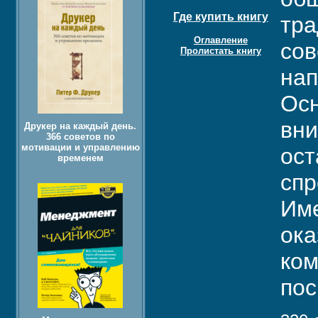
Где купить книгу
тра
Оглавление
сов
Пролистать книгу
нап
Осн
вни
Друкер на каждый день.
366 советов по
мотивации и управлению
ост
временем
спр
Име
ока
ком
пос