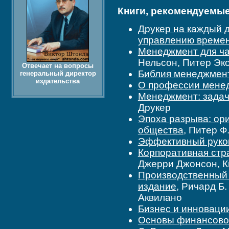
Книги, рекомендуемые 
Друкер на каждый д
управлению време
Менеджмент для ча
Нельсон, Питер Эк
Отвечает на вопросы
Библия менеджмен
генеральный директор
издательства
О профессии мене
Менеджмент: задачи
Друкер
Эпоха разрыва: ор
общества
, Питер Ф
Эффективный руко
Корпоративная стра
Джерри Джонсон, К
Производственный 
издание
, Ричард Б
Аквилано
Бизнес и инноваци
Основы финансовог