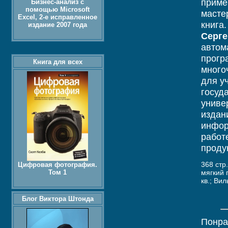
приме
Бизнес-анализ с
помощью Microsoft
масте
Excel, 2-е исправленное
книга.
издание 2007 года
Серге
автом
прогр
Книга для всех
много
для у
госуд
униве
издан
инфор
работ
проду
368 стр
Цифровая фотография.
Том 1
мягкий 
кв.; Вил
Блог Виктора Штонда
Понра