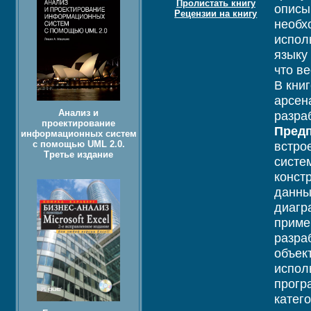
Пролистать книгу
описы
Рецензии на книгу
необх
испол
языку
что в
В кни
арсен
Анализ и
разра
проектирование
Предп
информационных систем
с помощью UML 2.0.
встро
Третье издание
систе
конст
данны
диагр
приме
разра
объек
испол
прогр
катег