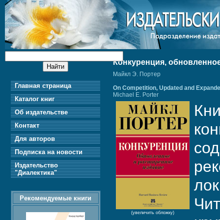
Конкуренция, обновленное
Майкл Э. Портер
Главная страница
On Competition, Updated and Expande
Michael E. Porter
Каталог книг
Кни
Об издательстве
кон
Контакт
Для авторов
сод
Подписка на новости
рек
Издательство
"Диалектика"
лок
Рекомендуемые книги
Чит
(увеличить обложку)