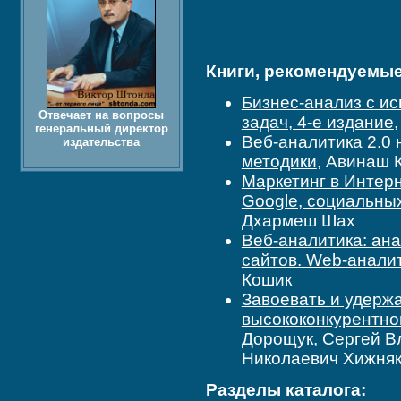
Книги, рекомендуемые 
Бизнес-анализ с ис
Отвечает на вопросы
задач, 4-е издание
генеральный директор
Веб-аналитика 2.0 
издательства
методики
, Авинаш 
Маркетинг в Интерн
Google, социальных
Дхармеш Шах
Веб-аналитика: ан
сайтов. Web-аналит
Кошик
Завоевать и удержа
высококонкурентн
Дорощук, Сергей В
Николаевич Хижня
Разделы каталога: