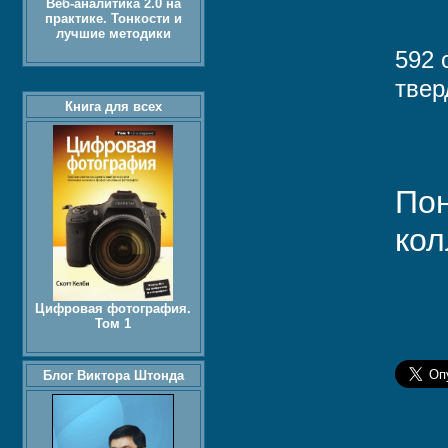
Веб-аналитика 2.0 на
практике. Тонкости и
лучшие методики
592 
твер
Книга для всех
Пон
кол
Цифровая фотография.
Том 1
Блог Виктора Штонда