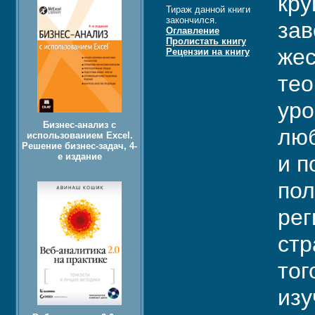
кру
Тираж данной книги
закончился.
зав
Оглавление
Пролистать книгу
жес
Рецензии на книгу
тео
уро
Бизнес-анализ с
люб
использованием Excel.
Решение бизнес-задач, 4-
е издание
и п
пол
рег
стр
тог
изу