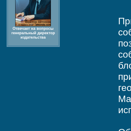
Пр
Отвечает на вопросы
со
генеральный директор
издательства
по
со
бл
пр
ге
Ma
ис