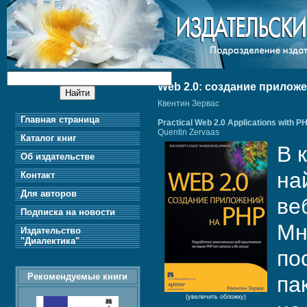
Web 2.0: создание прилож
Квентин Зервас
Главная страница
Practical Web 2.0 Applications with P
Quentin Zervaas
Каталог книг
В 
Об издательстве
на
Контакт
Для авторов
ве
Подписка на новости
Мн
Издательство
"Диалектика"
по
Рекомендуемые книги
па
(увеличить обложку)