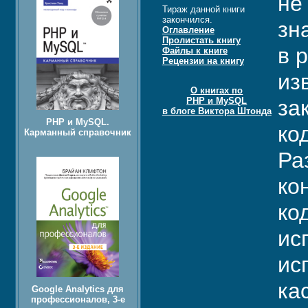
не
Тираж данной книги
закончился.
зн
Оглавление
Пролистать книгу
в 
Файлы к книге
Рецензии на книгу
из
О книгах по
PHP и MySQL
за
в блоге Виктора Штонда
PHP и MySQL.
ко
Карманный справочник
Ра
ко
ко
ис
ис
ка
Google Analytics для
профессионалов, 3-е