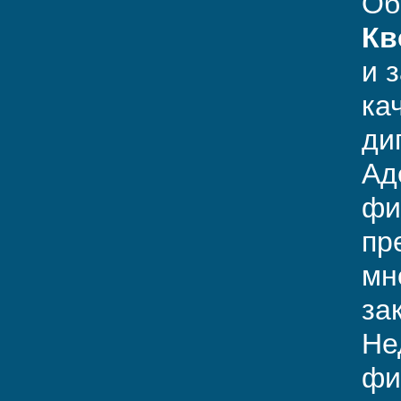
Об
Кв
и 
ка
ди
Ад
фи
пр
мн
за
Не
фи