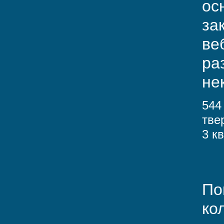
ос
за
ве
ра
не
544
тве
3 к
По
ко