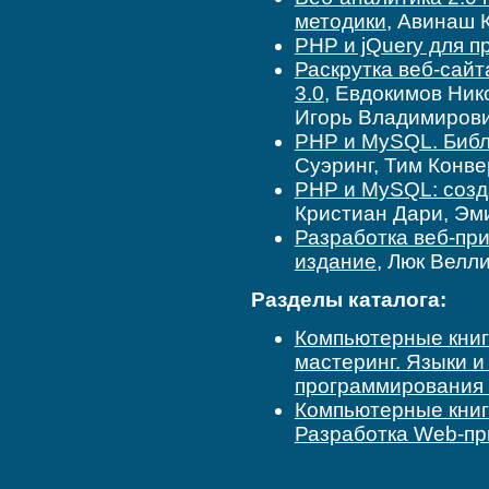
методики
, Авинаш 
PHP и jQuery для 
Раскрутка веб-сайт
3.0
, Евдокимов Ни
Игорь Владимиров
PHP и MySQL. Библ
Суэринг, Тим Конве
PHP и MySQL: созд
Кристиан Дари, Эм
Разработка веб-пр
издание
, Люк Велл
Разделы каталога:
Компьютерные кни
мастеринг. Языки 
программирования
Компьютерные кни
Разработка Web-пр