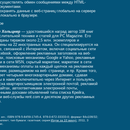
существлять обмен сообщениями между HTML-
окументами.
охранять данные с веб-страниц глобально на сервере
 локально в браузере.
ре
 Хольцнер
— удостоившийся наград автор 108 книг
слительной технике и статей для PC Magazine. Его
зданы тиражом около 2,5 млн. экземпляров и
ены на 22 иностранных языка. Он специализируется на
е, связанной с Интернетом, включая социальные сети
cebook, оформление рекламных заголовков на веб-
ах, поисковые механизмы Google и Yahoo, рекламные
и в сети MSN, скрытый маркетинг, маркетинг в сети
 механизмы оплаты за каждый щелчок на рекламном
нии, размещаемом на веб- странице, и пр. Кроме того,
еет четырьмя многоквартирными домами, сдавая
ы в наем исключительно через Интернет и пользуясь
ска квартиросъемщиков электронной почтой, рекламой
сайтах, автоответчиками электронной почты,
нными досками объявлений типа списка Крейга,
и веб-службы rent.com и десятком других рекламных
в.
 с ил.; ISBN 978-5-8459-1745-4, 978-0-672-33333-0;
формат 84x108/32;
реплет;
тип бумаги: газетная;
серия
Изучи за 10 минут
; 2011, 3
мс.