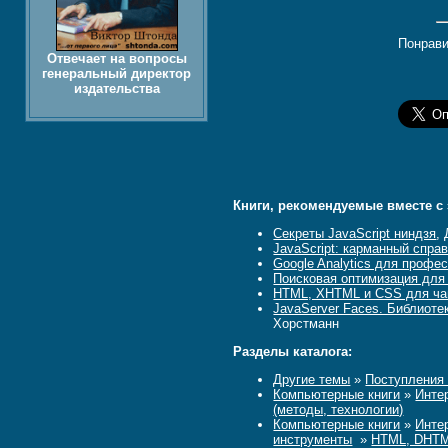
Понрави
Отвечает на вопросы
генеральный директор
издательства
Книги, рекомендуемые вместе с 
Секреты JavaScript ниндзя
,
JavaScript: карманный справ
Google Analytics для профе
Поисковая оптимизация для 
HTML, XHTML и CSS для чай
JavaServer Faces. Библиоте
Хорстманн
Разделы каталога:
Другие темы
»
Поступления
Компьютерные книги
»
Инте
(методы, технологии)
Компьютерные книги
»
Инте
инструменты
»
HTML, DHTML