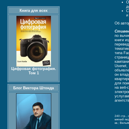
О
д
Книга для всех
С
и
Об авто
Стивен
по вычи
книги и
перевед
тематик
типа Fa
страниц
кампани
Usenet,
Цифровая фотография.
объявле
Том 1
он влад
квартир
для пои
на веб-
Блог Виктора Штонда
электро
услугам
агентст
240 стр.,
мягкий пе
кв.; Вилья