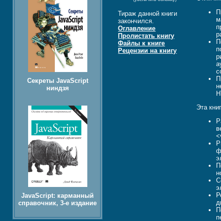
П
Тираж данной книги
м
закончился.
п
Оглавление
р
Пролистать книгу
П
Файлы к книге
п
Рецензии на книгу
р
а
с
П
Секреты JavaScript
н
ниндзя
H
Эта кни
Р
в
<
Р
ф
э
П
н
С
э
Р
JavaScript: карманный
д
справочник, 3-е издание
П
п