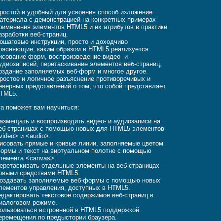
ростой и удобный для усвоения способ изложение
атериала с демонстрацией на конкретных примерах
рименения элементов HTML5 и их атрибутов в практике
азработки веб-страниц.
ошаговые инструкции, просто и доходчиво
оясняющие, каким образом в HTML5 реализуется
исование форм, воспроизведение видео- и
удиозаписей, перетаскивание элементов веб-страниц,
оздание заполняемых веб-форм и многое другое.
ростое и логичное разъяснение противоречивых и
еверных представлений о том, что собой представляет
TML5.
га поможет вам научиться:
азмещать и воспроизводить видео- и аудиозаписи на
еб-страницах с помощью новых для HTML5 элементов
video> и <audio>.
исовать прямые и кривые линии, заполняемые цветом
ормы и текст на виртуальном полотне с помощью
лемента <canvas>.
еретаскивать отдельные элементы на веб-страницах
овыми средствами HTML5.
оздавать заполняемые веб-формы с помощью новых
лементов управления, доступных в HTML5.
едактировать текстовое содержимое веб-страниц в
иалоговом режиме.
ользоваться встроенной в HTML5 поддержкой
еремещения по предыстории браузера.