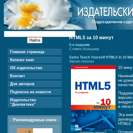
HTML5 за 10 минут
5-е издание
Стивен Хольцнер
Главная страница
Sams Teach Yourself HTML5 in 10 Minu
Каталог книг
Steven Holzner
10 мину
Об издательстве
Контакт
Начинай
не дожи
Для авторов
качеств
Подписка на новости
Поддерж
версиях
Издательство
внедрит
"Диалектика"
в облас
Эта кни
руковод
Рекомендуемые книги
HTML5.
Отличит
(увеличить обложку)