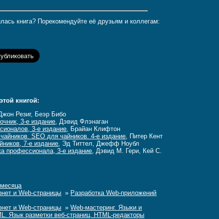
лась книга? Порекомендуйте её друзьям и коллегам:
этой книгой:
 Джон Резиг, Беэр Бибо
очник, 3-е издание
, Дэвид Флэнаган
ссионалов, 3-е издание
, Брайан Клифтон
чайников. SEO для чайников. 4-е издание
, Питер Кент
ников, 7-е издание
, Эд Титтел, Джефф Ноубл
ка профессионала, 3-е издание
, Дэвид М. Гери, Кей С.
 месяца
рнет и Web-страницы
»
Разработка Web-приложений
рнет и Web-страницы
»
Web-мастеринг. Языки и
. Язык разметки веб-страниц. HTML-редакторы