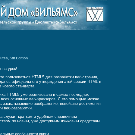
tes, 5th Edition
т на урок!
те пользоваться HTML5 для разработки веб-страниц,
даясь официального утверждения этой версии HTML в
е нового стандарта!
ка HTML5 уже реализована в самых последних
 всех основных веб-браузеров. С его помощью можно
ь захватывающие воображение, новейшие достижения
ти веб-разработки.
га служит кратким и удобным справочным
ством по новым, уже доступным языковым средствам
ельные особенности книги.