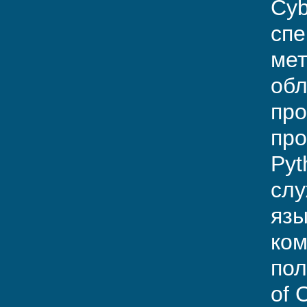
Cyb
спе
мет
обл
про
про
Pyt
слу
язы
ком
пол
of C