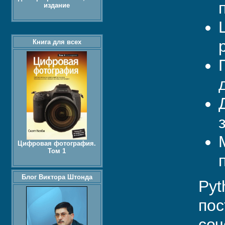
издание
Книга для всех
Цифровая фотография.
Том 1
Блог Виктора Штонда
Pyt
пос
соч