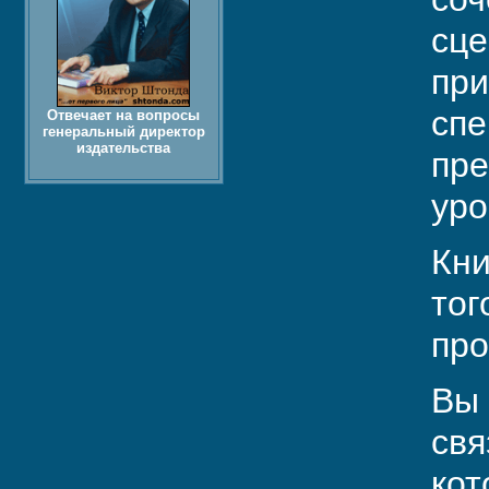
сце
при
спе
Отвечает на вопросы
генеральный директор
издательства
пре
уро
Кни
тог
про
Вы 
свя
кот