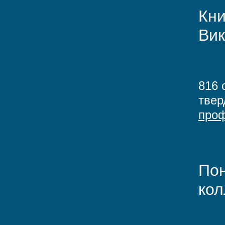
Кни
Вик
816 
твер
про
Пон
кол