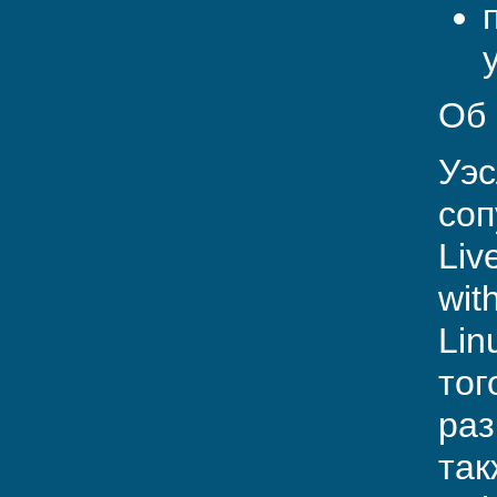
Об 
Уэс
соп
Liv
wit
Lin
тог
раз
так