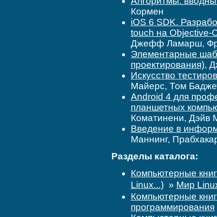
Алгоритмы: вводны
Кормен
iOS 6 SDK. Разрабо
touch на Objective-
Джефф Ламарш, Фр
Элементарные шаб
проектирования)
, 
Искусство тестиров
Майерс, Том Бадже
Android 4 для про
планшетных компь
Коматинени, Дэйв 
Введение в инфор
Маннинг, Прабхака
Разделы каталога:
Компьютерные кни
Linux...)
»
Мир Linu
Компьютерные кни
программирования