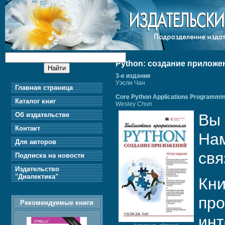
Python: создание приложе
3-е издание
Уэсли Чан
Главная страница
Core Python Applications Programming
Каталог книг
Wesley Chun
Об издательстве
Вы 
Контакт
Нам
Для авторов
свя
Подписка на новости
Издательство
"Диалектика"
Кни
про
Рекомендуемые книги
инт