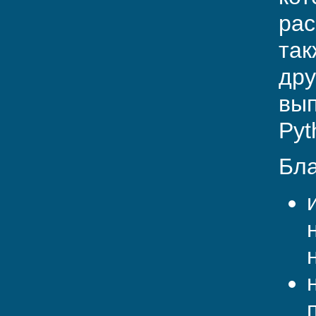
рас
так
дру
вып
Pyt
Бла