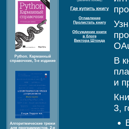
(увеличить обложку)
про
Где купить книгу
Оглавление
Узн
Пролистать книгу
Обсуждение книги
про
в блоге
Виктора Штонда
OAu
Python. Карманный
В к
справочник, 5-е издание
пла
и п
Кни
3, 
Алгоритмические трюки
для программистов, 2-е