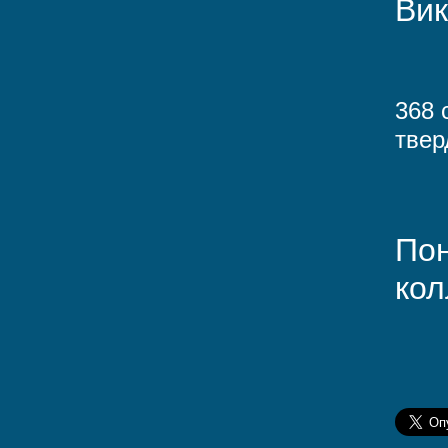
Вик
368 
твер
Пон
кол