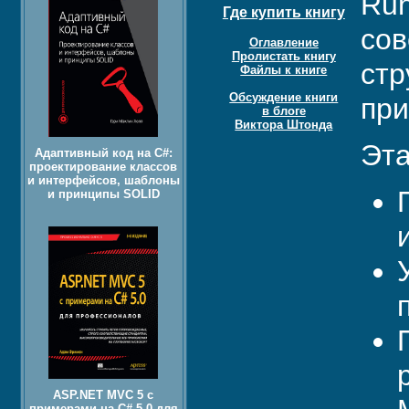
Run
Где купить книгу
сов
Оглавление
Пролистать книгу
стр
Файлы к книге
Обсуждение книги
при
в блоге
Виктора Штонда
Эта
Адаптивный код на C#:
проектирование классов
и интерфейсов, шаблоны
и принципы SOLID
ASP.NET MVC 5 с
примерами на C# 5.0 для