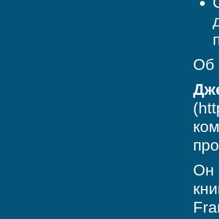
Об 
Дж
(ht
ком
про
Он 
кни
Fra