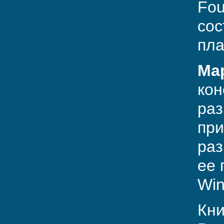
Fou
сос
пла
Ма
кон
раз
при
раз
ее 
Win
Кни