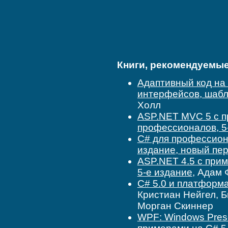
Книги, рекомендуемые 
Адаптивный код на 
интерфейсов, шаб
Холл
ASP.NET MVC 5 с п
профессионалов, 5
C# для профессион
издание, новый пе
ASP.NET 4.5 с при
5-е издание
, Адам
C# 5.0 и платформ
Кристиан Нейгел, Б
Морган Скиннер
WPF: Windows Prese