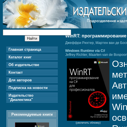
WinRT: программирование
Джеффри Рихтер, Мартен ван де Бос
Главная страница
Windows Runtime via C#
Jeffrey Richter, Maarten van de Bospoor
Каталог книг
Озн
Об издательстве
мет
Контакт
Для авторов
Авт
Подписка на новости
име
Издательство
"Диалектика"
Win
Рекомендуемые книги
осв
(увеличить обложку)