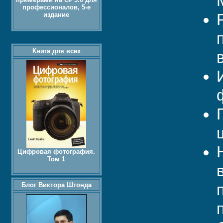
профессионалов, 5-е
издание
Книга для всех
Цифровая фотография.
Том 1
Блог Виктора Штонда