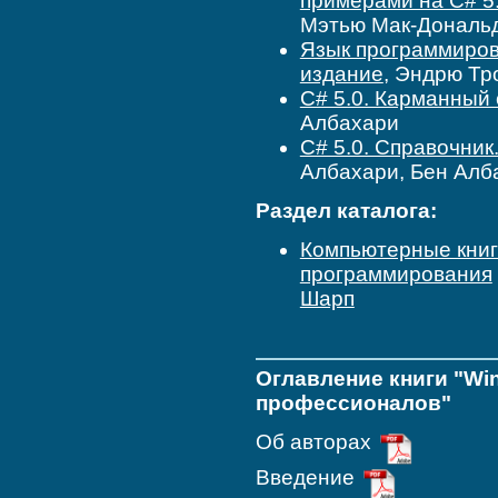
примерами на C# 5
Мэтью Мак-Дональ
Язык программирова
издание
, Эндрю Тр
C# 5.0. Карманный
Албахари
C# 5.0. Справочник
Албахари, Бен Алб
Раздел каталога:
Компьютерные кни
программирования
Шарп
Оглавление книги "Wi
профессионалов"
Об авторах
Введение