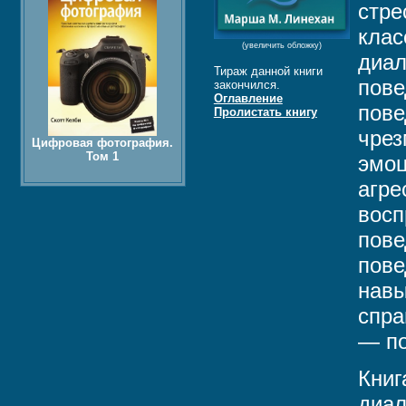
стре
клас
(увеличить обложку)
диал
Тираж данной книги
пове
закончился.
Оглавление
пове
Пролистать книгу
чрез
Цифровая фотография.
Том 1
эмоц
агре
восп
пове
пове
навы
спра
— по
Книг
диал