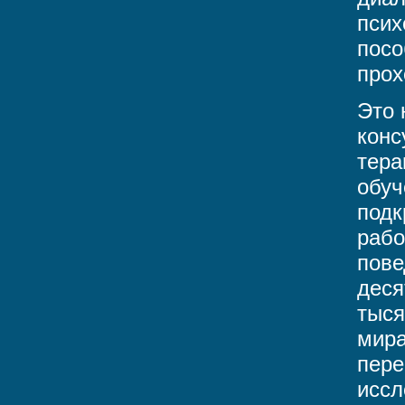
псих
посо
прох
Это 
конс
тера
обуч
подк
рабо
пове
деся
тыся
мира
пере
иссл