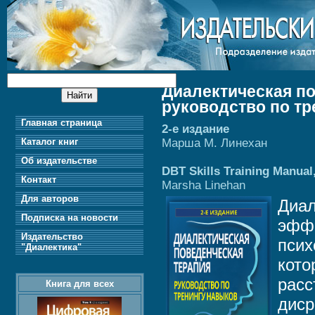
Диалектическая по
руководство по т
Главная страница
2-е издание
Марша М. Линехан
Каталог книг
Об издательстве
DBT Skills Training Manual
Контакт
Marsha Linehan
Для авторов
Диал
Подписка на новости
эффе
Издательство
псих
"Диалектика"
кото
расс
Книга для всех
диср