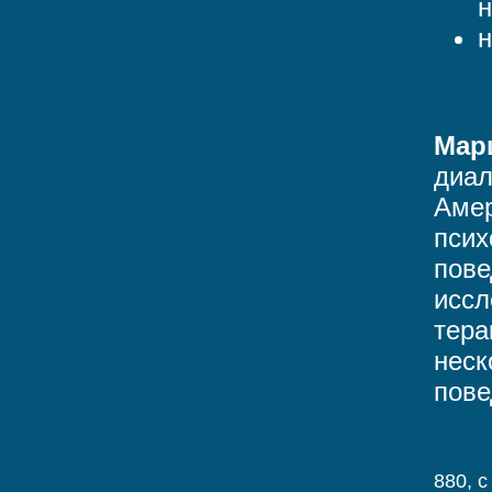
н
н
Мар
диал
Амер
псих
пове
иссл
тера
неск
пове
880, c