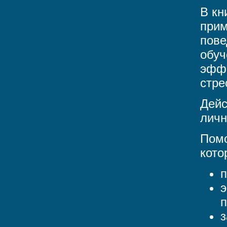
В кн
прим
пове
обуч
эффе
стре
Дейс
личн
Помо
кото
п
э
п
з