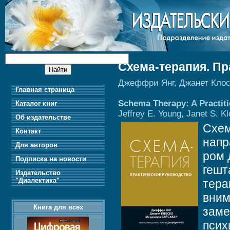
Схема-терапия. Пр
Джеффри Янг, Джанет Клос
Главная страница
Schema Therapy: A Practiti
Каталог книг
Jeffrey E. Young, Janet S. K
Об издательстве
Схем
Контакт
напр
Для авторов
ром 
Подписка на новости
гешт
Издательство
"Диалектика"
тера
вним
Книга для всех
заме
псих