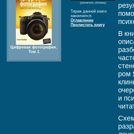
(увеличить обложку)
резу
Тираж данной книги
помо
закончился.
псих
Оглавление
Пролистать книгу
В кн
опис
Цифровая фотография.
разб
Том 1
част
стен
ром 
клин
очер
и пс
чита
Схем
разр