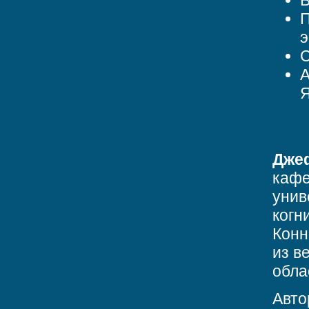
В
П
э
С
А
Я
Дже
кафе
унив
когн
Конн
из в
обла
Авто