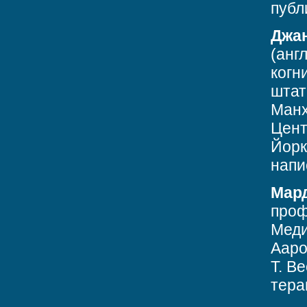
публ
Джан
(анг
когн
штат
Манх
Цент
Йорк
напи
Мар
проф
Меди
Ааро
T. B
тера