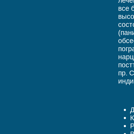
лече
все 
высо
сост
(пан
обсе
погр
нарц
пост
пр. 
инди
Д
К
Р