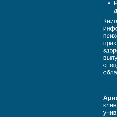
Р
д
Книг
инфо
псих
прак
здор
выпу
спец
обла
Арн
клин
унив