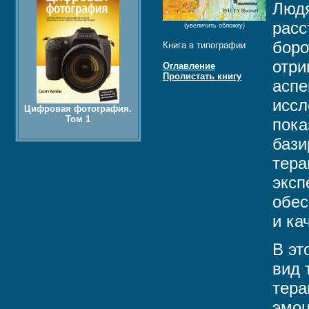
Люд
расс
(увеличить обложку)
боро
Книга в типографии
отри
Оглавление
Пролистать книгу
аспе
иссл
Цифровая фотография.
Том 1
пока
бази
тера
эксп
обес
и ка
В эт
вид 
тера
эмоц