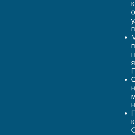
к
о
у
п
М
п
п
я
С
н
м
н
П
к
С