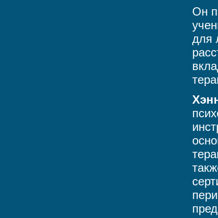
Он п
учен
для 
расс
вкла
тера
Хэн
псих
инст
осно
тера
такж
серт
пери
пред