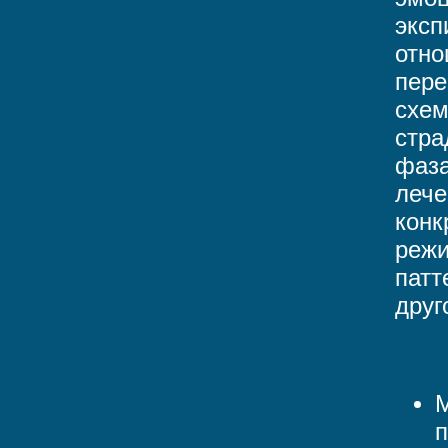
эксп
отно
пере
схем
стра
фаза
лече
конк
режи
патт
друг
М
п