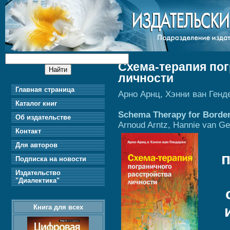
Схема-терапия пог
личности
Главная страница
Арно Арнц, Хэнни ван Генд
Каталог книг
Schema Therapy for Borderl
Об издательстве
Arnoud Arntz, Hannie van G
Контакт
Для авторов
Подписка на новости
Издательство
"Диалектика"
Книга для всех