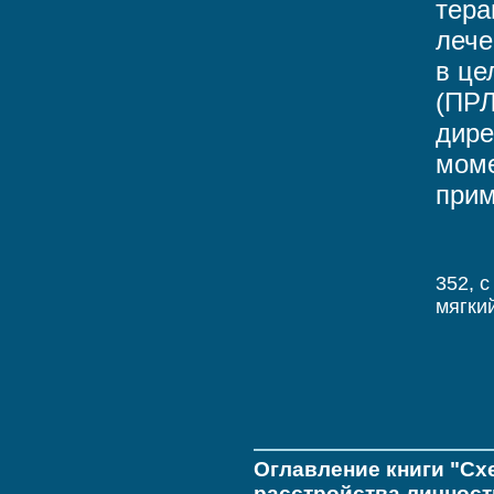
тера
лече
в це
(ПРЛ
дире
моме
прим
352, c
мягки
Оглавление книги "Сх
расстройства личност