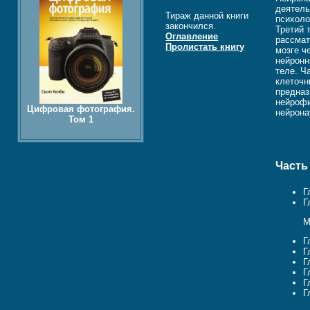
деятель
Тираж данной книги
психоло
закончился.
Третий 
Оглавление
рассмат
Пролистать книгу
мозге ч
нейронн
теле. Ч
клеточн
предназ
нейрофи
Цифровая фотография.
нейрона
Том 1
Часть
Г
Г
М
Г
Г
Г
Г
Г
Г