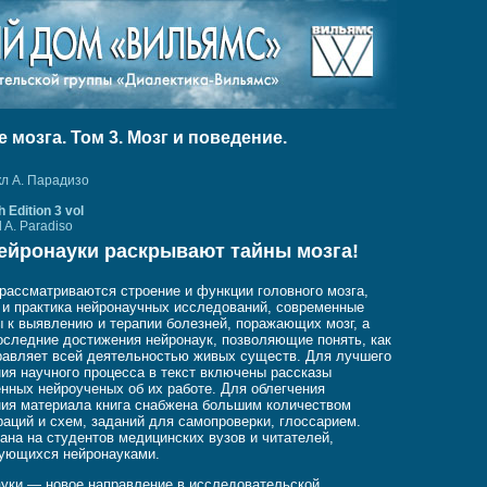
мозга. Том 3. Мозг и поведение.
кл А. Парадизо
 Edition 3 vol
l A. Paradiso
ейронауки раскрывают тайны мозга!
 рассматриваются строение и функции головного мозга,
 и практика нейронаучных исследований, современные
 к выявлению и терапии болезней, поражающих мозг, а
оследние достижения нейронаук, позволяющие понять, как
равляет всей деятельностью живых существ. Для лучшего
ия научного процесса в текст включены рассказы
нных нейроученых об их работе. Для облегчения
ия материала книга снабжена большим количеством
аций и схем, заданий для самопроверки, глоссарием.
ана на студентов медицинских вузов и читателей,
ующихся нейронауками.
уки — новое направление в исследовательской