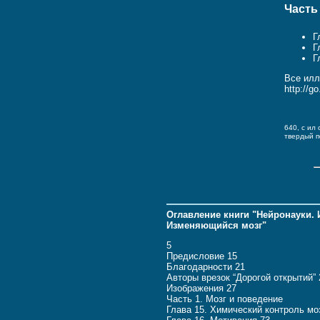
Часть
Г
Г
Г
Все илл
http://g
640, c ил 
твердый 
Оглавление книги "Нейронауки. 
Изменяющийся мозг"
5
Предисловие 15
Благодарности 21
Авторы врезок “Дорогой открытий” 
Изображения 27
Часть 1. Мозг и поведение
Глава 15. Химический контроль мо