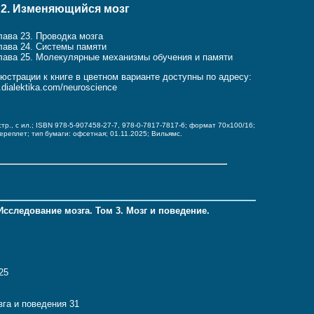
 2. Изменяющийся мозг
лава 23. Проводка мозга
лава 24. Системы памяти
лава 25. Молекулярные механизмы обучения и памяти
юстрации к книге в цветном варианте доступны по адресу:
o.dialektika.com/neuroscience
стр., с ил.; ISBN 978-5-907458-27-7, 978-0-7817-7817-6;
формат 70x100/16;
переплет;
тип бумаги: офсетная;
01.11.2025; Вильямс.
Исследование мозга. Том 3. Мозг и поведение.
25
зга и поведения 31