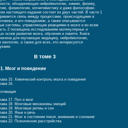
ности, объединяющее нейробиологию, химию, физику,
гию, физиологию, когнитивистику и даже философию.
том настоящего издания состоит из двух частей. В части 1
ривается связь между процессами, происходящими в
еловека, и его поведением, а также описываются
ые системы, управляющие реакциями в мозге и во всем
асть 2 посвящена исследованиям молекулярных и
ых основ развития мозга, обучения и памяти. Книга
начена для изучающих медицину, нейробиологию,
 зиологию, а также для всех, кто интересуется
уками.
В томе 3
 1. Мозг и поведение
лава 15. Химический контроль мозга и поведения
лава 16.
отивация
лава 17. Пол и мозг
лава 18. Мозговые механизмы эмоций
лава 19. Мозговые ритмы и сон
лава 20. Язык и речь
лава 21. Мозг в состоянии покоя, внимание и сознание
лава 22. Психические расстройства