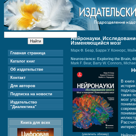
Нейронауки. Исследование 
Изменяющийся мозг
Марк Ф. Беар, Барри У. Коннорс, Май
Главная страница
Neuroscience: Exploring the Brain, 4th
Каталог книг
Mark F. Bear, Barry W. Connors, Michae
Об издательстве
Н
Контакт
В книге
Для авторов
история
подходы
Подписка на новости
также п
мозг уп
Издательство
пониман
"Диалектика"
совреме
пониман
иллюстр
Рассчит
Книга для всех
интерес
(увеличить обложку)
Нейрона