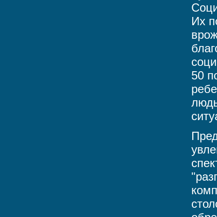
Соци
Их п
врож
благ
соци
50 п
ребе
людь
ситу
Пред
увле
спек
"раз
комп
стол