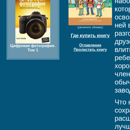
набо
кото
осво
ней 
(увеличить обложку)
разг
Где купить книгу
друз
Оглавление
Цифровая фотография.
влит
Пролистать книгу
Том 1
ребе
хоро
член
обыч
заво
Что 
сохр
расш
лучш