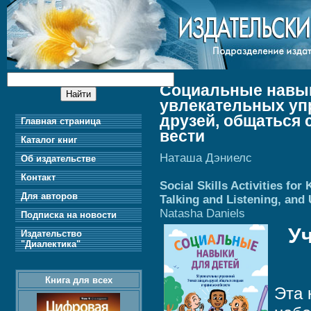
Социальные навык
увлекательных уп
друзей, общаться 
Главная страница
вести
Каталог книг
Наташа Дэниелс
Об издательстве
Контакт
Social Skills Activities for
Для авторов
Talking and Listening, and
Natasha Daniels
Подписка на новости
У
Издательство
"Диалектика"
Книга для всех
Эта 