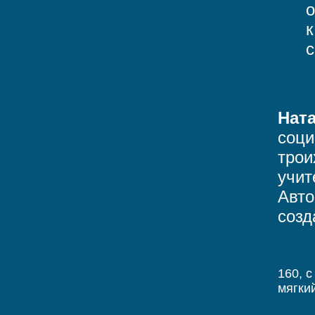
о
к
с
Нат
соци
трои
учит
Авто
созд
160, c
мягки