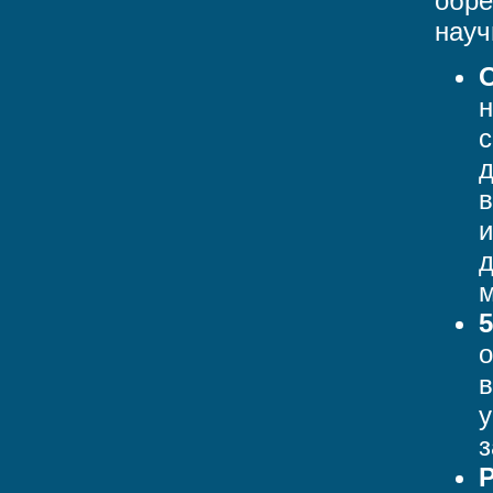
обре
науч
н
с
д
в
и
д
м
о
в
у
з