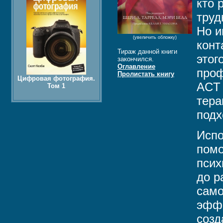
кто 
труд
Но и
(увеличить обложку)
конт
Тираж данной книги
этог
закончился.
Оглавление
проф
Пролистать книгу
Цифровая фотография.
ACT 
Том 1
тера
подх
Испо
помо
псих
до р
само
эффе
созд