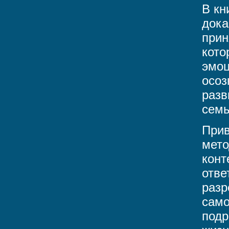
В кн
дока
прин
кото
эмоц
осоз
разв
семь
Прив
мето
конт
отве
разр
само
подр