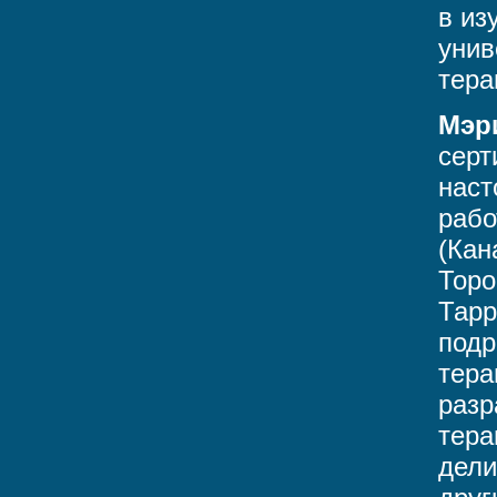
в из
унив
тера
Мэр
серт
наст
рабо
(Кан
Торо
Тарр
подр
тера
разр
тера
дели