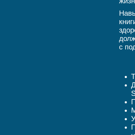
жизн
Навы
книг
здор
долж
с по
Т
Д
S
М
У
П