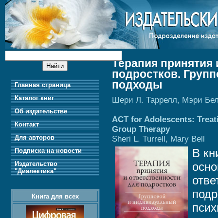
Терапия принятия 
подростков. Груп
подходы
Главная страница
Каталог книг
Шери Л. Таррелл, Мэри Бе
Об издательстве
ACT for Adolescents: Treat
Контакт
Group Therapy
Для авторов
Sheri L. Turrell, Mary Bell
В кн
Подписка на новости
Издательство
осно
"Диалектика"
отве
подр
Книга для всех
псих