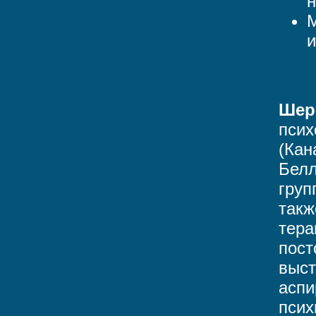
М
и
Шер
псих
(Кан
Белл
груп
такж
тера
пост
выст
аспи
псих