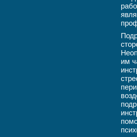
рабо
явля
проф
Подр
стор
Неоп
им ч
инст
стре
пери
возд
подр
инст
помо
псих