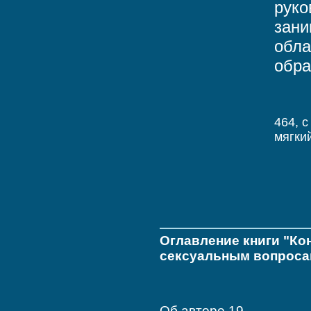
руко
зани
обла
обра
464, c
мягки
Оглавление книги "Ко
сексуальным вопросам
Об авторе 19