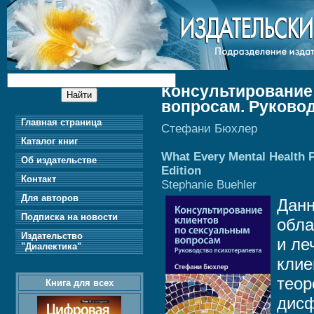
Консультирование
вопросам. Руковод
Главная страница
Стефани Бюхлер
Каталог книг
What Every Mental Health 
Об издательстве
Edition
Контакт
Stephanie Buehler
Для авторов
Данн
Подписка на новости
обла
Издательство
и ле
"Диалектика"
клие
теор
Книга для всех
дисф