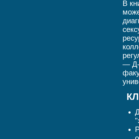
В кн
може
диаг
секс
ресу
колл
регу
— Д
факу
унив
К
Д
"
Р
о