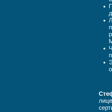
П
д
Л
п
р
Ч
п
Э
о
Сте
лице
серт