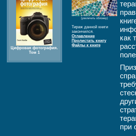
тера
прав
(увеличить обложку)
книг
Тираж данной книги
инфо
закончился.
Оглавление
как 
Пролистать книгу
расс
Файлы к книге
Цифровая фотография.
Том 1
поле
Приз
спра
треб
стес
друг
стра
тера
при 